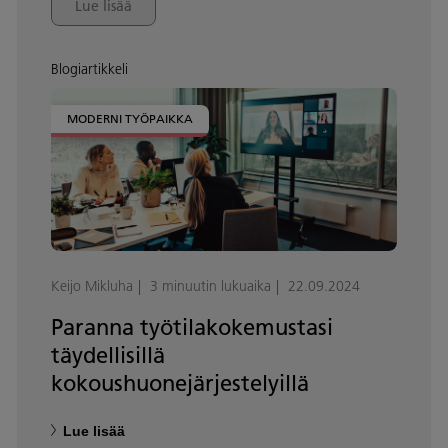
Lue lisää
Blogiartikkeli
MODERNI TYÖPAIKKA
Keijo Mikluha
3 minuutin lukuaika
22.09.2024
Paranna työtilakokemustasi
täydellisillä
kokoushuonejärjestelyillä
Lue lisää