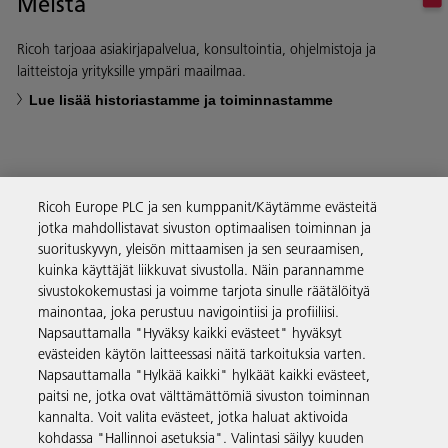
Meistä
Ricoh tarjoaa asiakirjapalvelua, konsultointia, ohjelmistoja ja
laitteistoja yrityksille ympäri maailmaa.
Lue lisää historiastamme ja toiminnastamme
Ricoh Europe PLC ja sen kumppanit/Käytämme evästeitä
Yritysratkaisut
jotka mahdollistavat sivuston optimaalisen toiminnan ja
suorituskyvyn, yleisön mittaamisen ja sen seuraamisen,
kuinka käyttäjät liikkuvat sivustolla. Näin parannamme
Tuotteet ja palvelut
sivustokokemustasi ja voimme tarjota sinulle räätälöityä
mainontaa, joka perustuu navigointiisi ja profiiliisi.
Napsauttamalla "Hyväksy kaikki evästeet" hyväksyt
Tuki ja yhteystiedot
evästeiden käytön laitteessasi näitä tarkoituksia varten.
Napsauttamalla "Hylkää kaikki" hylkäät kaikki evästeet,
paitsi ne, jotka ovat välttämättömiä sivuston toiminnan
Resurssit
kannalta. Voit valita evästeet, jotka haluat aktivoida
kohdassa "Hallinnoi asetuksia". Valintasi säilyy kuuden