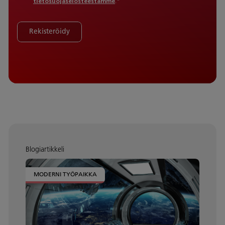
tietosuojaselosteestamme
.
*
Rekisteröidy
Blogiartikkeli
MODERNI TYÖPAIKKA