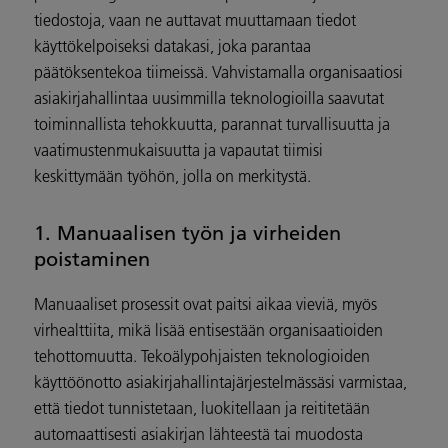
tiedostoja, vaan ne auttavat muuttamaan tiedot
käyttökelpoiseksi datakasi, joka parantaa
päätöksentekoa tiimeissä. Vahvistamalla organisaatiosi
asiakirjahallintaa uusimmilla teknologioilla saavutat
toiminnallista tehokkuutta, parannat turvallisuutta ja
vaatimustenmukaisuutta ja vapautat tiimisi
keskittymään työhön, jolla on merkitystä.
1. Manuaalisen työn ja virheiden
poistaminen
Manuaaliset prosessit ovat paitsi aikaa vieviä, myös
virhealttiita, mikä lisää entisestään organisaatioiden
tehottomuutta. Tekoälypohjaisten teknologioiden
käyttöönotto asiakirjahallintajärjestelmässäsi varmistaa,
että tiedot tunnistetaan, luokitellaan ja reititetään
automaattisesti asiakirjan lähteestä tai muodosta