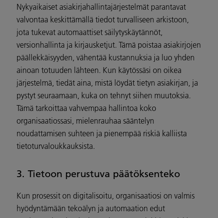
Nykyaikaiset asiakirjahallintajärjestelmät parantavat
valvontaa keskittämällä tiedot turvalliseen arkistoon,
jota tukevat automaattiset säilytyskäytännöt,
versionhallinta ja kirjausketjut. Tämä poistaa asiakirjojen
päällekkäisyyden, vähentää kustannuksia ja luo yhden
ainoan totuuden lähteen. Kun käytössäsi on oikea
järjestelmä, tiedät aina, mistä löydät tietyn asiakirjan, ja
pystyt seuraamaan, kuka on tehnyt siihen muutoksia.
Tämä tarkoittaa vahvempaa hallintoa koko
organisaatiossasi, mielenrauhaa sääntelyn
noudattamisen suhteen ja pienempää riskiä kalliista
tietoturvaloukkauksista.
3. Tietoon perustuva päätöksenteko
Kun prosessit on digitalisoitu, organisaatiosi on valmis
hyödyntämään tekoälyn ja automaation edut