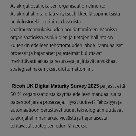
Asiakirjat ovat jokaisen organisaation elinehto.
Asiakirjahallinta pitää yritykset liikkeellä sopimuksista
henkilöstörekistereihin ja laskuista
vaatimustenmukaisuuden noudattamiseen. Monissa
organisaatioissa asiakirjojen ja tietojen hallinta on
kuitenkin edelleen tehottomuuden lähde. Manuaaliset
prosessit ja hajanaiset järjestelmät kuluttavat
merkittävästi aikaa ja resursseja ja jättävät arvokkaat
strategiset näkemykset ulottumattomiin.
paljasti, että
Ricoh UK Digital Maturity Survey 2025
50 % organisaatioista käyttää edelleen manuaalisia tai
paperipohjaisia prosesseja. Hyvät uutiset? Tekoälyyn ja
automaatioon perustuvat uudet teknologiat muuttavat
asiakirjahallinnan aikaa vievästä ja hajanaisesta
tehtävästä strategisen edun lähteeksi.