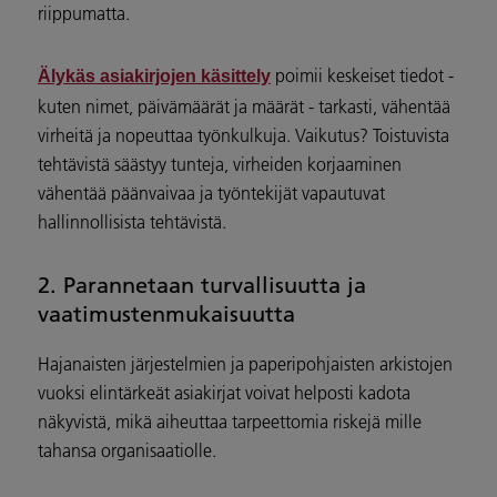
riippumatta.
poimii keskeiset tiedot -
Älykäs asiakirjojen käsittely
kuten nimet, päivämäärät ja määrät - tarkasti, vähentää
virheitä ja nopeuttaa työnkulkuja. Vaikutus? Toistuvista
tehtävistä säästyy tunteja, virheiden korjaaminen
vähentää päänvaivaa ja työntekijät vapautuvat
hallinnollisista tehtävistä.
2. Parannetaan turvallisuutta ja
vaatimustenmukaisuutta
Hajanaisten järjestelmien ja paperipohjaisten arkistojen
vuoksi elintärkeät asiakirjat voivat helposti kadota
näkyvistä, mikä aiheuttaa tarpeettomia riskejä mille
tahansa organisaatiolle.