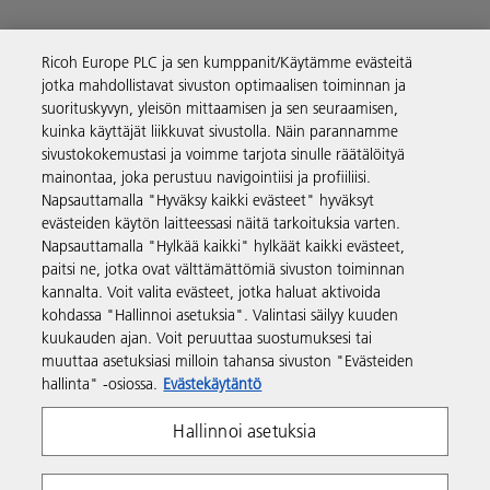
Ricoh Europe PLC ja sen kumppanit/Käytämme evästeitä
Yritysratkaisut
jotka mahdollistavat sivuston optimaalisen toiminnan ja
suorituskyvyn, yleisön mittaamisen ja sen seuraamisen,
kuinka käyttäjät liikkuvat sivustolla. Näin parannamme
Tuotteet ja palvelut
sivustokokemustasi ja voimme tarjota sinulle räätälöityä
mainontaa, joka perustuu navigointiisi ja profiiliisi.
Napsauttamalla "Hyväksy kaikki evästeet" hyväksyt
Tuki ja yhteystiedot
evästeiden käytön laitteessasi näitä tarkoituksia varten.
Napsauttamalla "Hylkää kaikki" hylkäät kaikki evästeet,
paitsi ne, jotka ovat välttämättömiä sivuston toiminnan
Resurssit
kannalta. Voit valita evästeet, jotka haluat aktivoida
kohdassa "Hallinnoi asetuksia". Valintasi säilyy kuuden
kuukauden ajan. Voit peruuttaa suostumuksesi tai
Seuraa meitä
muuttaa asetuksiasi milloin tahansa sivuston "Evästeiden
hallinta" -osiossa.
Evästekäytäntö
Hallinnoi asetuksia