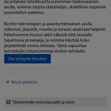
tai yrityksesi tehokkuutta paremman tiedonsaannin
avulla, voimme tarjota räätälöidyn, yksilöllisiin tarpeisiisi
suunnitellun palvelun.
Ricohin teknologian ja asiantuntemuksen avulla
tallennat, järjestät, noudat ja turvaat asiakirjasi helposti.
Palveluumme kuuluu sekä näkyviä että taustalla
tapahtuvia prosesseja, ja voimme käyttää koko
järjestelmää omista tiloistasi. Tämä vapauttaa
työntekijäsi yritystoimintasi muihin tehtäviin.
Ota yhteyttä Ricohiin
Muut palvelut
Tärkeimmät ominaisuudet ja edut