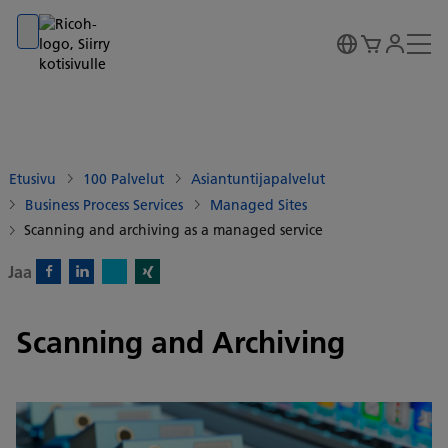
Go to banner
Go to content
Go to footer
Etusivu
100 Palvelut
Asiantuntijapalvelut
Business Process Services
Managed Sites
Scanning and archiving as a managed service
Jaa
X)
Facebook)
Linkedin)
Xing)
Scanning and Archiving