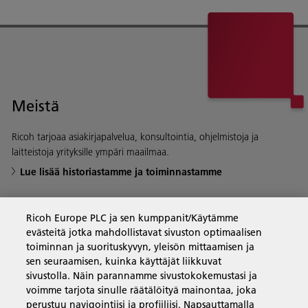
Meistä
Ricoh tarjoaa asiakirjapalvelua, konsultointia, ohjelmistoja ja
laitteistoja yrityksille ympäri maailmaa.
Lue lisää historiastamme ja toiminnastamme
Ricoh Europe PLC ja sen kumppanit/Käytämme
evästeitä jotka mahdollistavat sivuston optimaalisen
Yritysratkaisut
toiminnan ja suorituskyvyn, yleisön mittaamisen ja
sen seuraamisen, kuinka käyttäjät liikkuvat
sivustolla. Näin parannamme sivustokokemustasi ja
Tuotteet ja palvelut
voimme tarjota sinulle räätälöityä mainontaa, joka
perustuu navigointiisi ja profiiliisi. Napsauttamalla