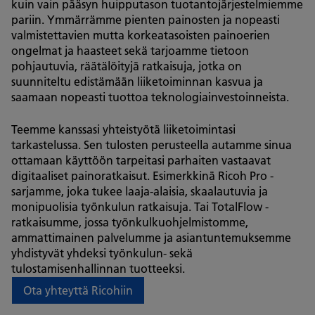
kuin vain pääsyn huipputason tuotantojärjestelmiemme
pariin. Ymmärrämme pienten painosten ja nopeasti
valmistettavien mutta korkeatasoisten painoerien
ongelmat ja haasteet sekä tarjoamme tietoon
pohjautuvia, räätälöityjä ratkaisuja, jotka on
suunniteltu edistämään liiketoiminnan kasvua ja
saamaan nopeasti tuottoa teknologiainvestoinneista.
Teemme kanssasi yhteistyötä liiketoimintasi
tarkastelussa. Sen tulosten perusteella autamme sinua
ottamaan käyttöön tarpeitasi parhaiten vastaavat
digitaaliset painoratkaisut. Esimerkkinä Ricoh Pro -
sarjamme, joka tukee laaja-alaisia, skaalautuvia ja
monipuolisia työnkulun ratkaisuja. Tai TotalFlow -
ratkaisumme, jossa työnkulkuohjelmistomme,
ammattimainen palvelumme ja asiantuntemuksemme
yhdistyvät yhdeksi työnkulun- sekä
tulostamisenhallinnan tuotteeksi.
Ota yhteyttä Ricohiin