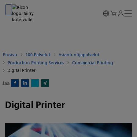
Go to banner
Go to content
Go to footer
Etusivu
100 Palvelut
Asiantuntijapalvelut
Production Printing Services
Commercial Printing
Digital Printer
Jaa
X)
Facebook)
Linkedin)
Xing)
Digital Printer