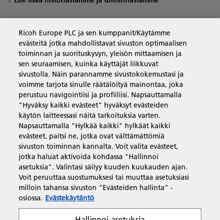
Lue lisää historiastamme ja toiminnastamme
Ricoh Europe PLC ja sen kumppanit/Käytämme
evästeitä jotka mahdollistavat sivuston optimaalisen
Yritysratkaisut
toiminnan ja suorituskyvyn, yleisön mittaamisen ja
sen seuraamisen, kuinka käyttäjät liikkuvat
sivustolla. Näin parannamme sivustokokemustasi ja
Tuotteet ja palvelut
voimme tarjota sinulle räätälöityä mainontaa, joka
perustuu navigointiisi ja profiiliisi. Napsauttamalla
"Hyväksy kaikki evästeet" hyväksyt evästeiden
Tuki ja yhteystiedot
käytön laitteessasi näitä tarkoituksia varten.
Napsauttamalla "Hylkää kaikki" hylkäät kaikki
evästeet, paitsi ne, jotka ovat välttämättömiä
Resurssit
sivuston toiminnan kannalta. Voit valita evästeet,
jotka haluat aktivoida kohdassa "Hallinnoi
asetuksia". Valintasi säilyy kuuden kuukauden ajan.
Voit peruuttaa suostumuksesi tai muuttaa asetuksiasi
Seuraa meitä
milloin tahansa sivuston "Evästeiden hallinta" -
osiossa.
Evästekäytäntö
Hallinnoi asetuksia