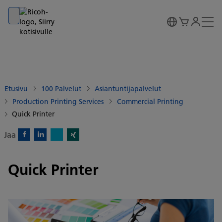
Go to banner
Go to content
Go to footer
Etusivu
100 Palvelut
Asiantuntijapalvelut
Production Printing Services
Commercial Printing
Quick Printer
Jaa
X)
Facebook)
Linkedin)
Xing)
Quick Printer