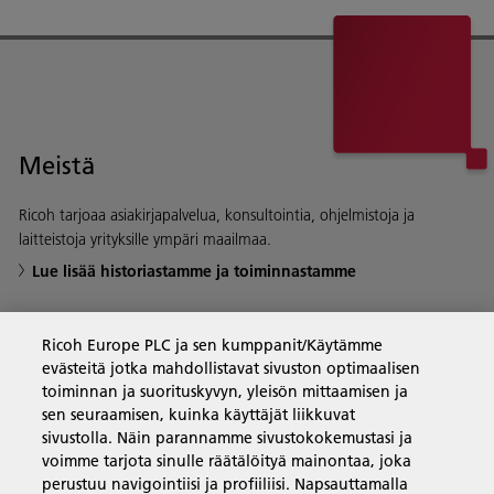
Meistä
Ricoh tarjoaa asiakirjapalvelua, konsultointia, ohjelmistoja ja
laitteistoja yrityksille ympäri maailmaa.
Lue lisää historiastamme ja toiminnastamme
Ricoh Europe PLC ja sen kumppanit/Käytämme
evästeitä jotka mahdollistavat sivuston optimaalisen
Yritysratkaisut
toiminnan ja suorituskyvyn, yleisön mittaamisen ja
sen seuraamisen, kuinka käyttäjät liikkuvat
sivustolla. Näin parannamme sivustokokemustasi ja
Tuotteet ja palvelut
voimme tarjota sinulle räätälöityä mainontaa, joka
perustuu navigointiisi ja profiiliisi. Napsauttamalla