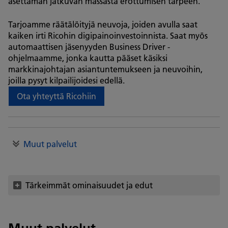
asettaman jatkuvan massasta erottumisen tarpeen.
Tarjoamme räätälöityjä neuvoja, joiden avulla saat
kaiken irti Ricohin digipainoinvestoinnista. Saat myös
automaattisen jäsenyyden Business Driver -
ohjelmaamme, jonka kautta pääset käsiksi
markkinajohtajan asiantuntemukseen ja neuvoihin,
joilla pysyt kilpailijoidesi edellä.
Ota yhteyttä Ricohiin
Muut palvelut
Tärkeimmät ominaisuudet ja edut