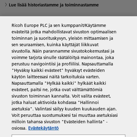
Lue lisää historiastamme ja toiminnastamme
Ricoh Europe PLC ja sen kumppanit/Käytämme
evästeitä jotka mahdollistavat sivuston optimaalisen
Yritysratkaisut
toiminnan ja suorituskyvyn, yleisön mittaamisen ja
sen seuraamisen, kuinka käyttäjät liikkuvat
sivustolla. Näin parannamme sivustokokemustasi ja
Tuotteet ja palvelut
voimme tarjota sinulle räätälöityä mainontaa, joka
perustuu navigointiisi ja profiiliisi. Napsauttamalla
"Hyväksy kaikki evästeet" hyväksyt evästeiden
Tuki ja yhteystiedot
käytön laitteessasi näitä tarkoituksia varten.
Napsauttamalla "Hylkää kaikki" hylkäät kaikki
evästeet, paitsi ne, jotka ovat välttämättömiä
Resurssit
sivuston toiminnan kannalta. Voit valita evästeet,
jotka haluat aktivoida kohdassa "Hallinnoi
asetuksia". Valintasi säilyy kuuden kuukauden ajan.
Voit peruuttaa suostumuksesi tai muuttaa asetuksiasi
Seuraa meitä
milloin tahansa sivuston "Evästeiden hallinta" -
osiossa.
Evästekäytäntö