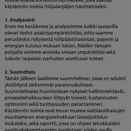
käytännön toimia hiilijalanjäljen hävittämiseksi:
1. Analysointi
Ensin me keräämme ja analysoimme kaikki saatavilla
olevat tiedot asiakirjaympäristöstäsi, jotta saamme
perustiedot nykyisestä hiilipäästötasostasi, paperin ja
energian kulutus mukaan lukien. Näiden tietojen
pohjalta voimme arvioida omaan ympäristöösi sekä
tuleviin tarpeisiin parhaiten soveltuvat toimet.
2. Suunnittelu
Tämän jälkeen laadimme suunnitelman, jossa on selvästi
yksilöitynä tärkeimmät parannuskohteet.
Suunnitelmassa huomioidaan nykyiset hallintotehtävät,
prosessitehokkuuteen liittyvät toiveet, kustannusten
optimointi sekä tuottavuuden parantaminen.
Käytännön toimia ovat muun muassa sisätilaratkaisujen
muuttaminen energiatehokkaan laitesijoittelun
mukaisiksi, sekä raportti, jossa on ohjeet tehokkaiden
suorituskykymittareiden laadintaan: niiden avulla