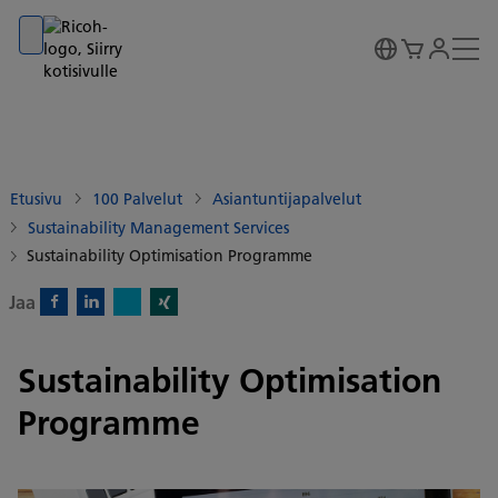
Go to banner
Go to content
Go to footer
Etusivu
100 Palvelut
Asiantuntijapalvelut
Sustainability Management Services
Sustainability Optimisation Programme
Jaa
X)
Facebook)
Linkedin)
Xing)
Sustainability Optimisation
Programme