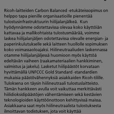
Ricoh-laitteiden Carbon Balanced -etukäteissopimus on
helppo tapa pienille organisaatioille pienentää
tulostusinfrastruktuurin hiilijalanjälkeä. Kun
hyödynnämme odotettavissa olevaa koko käyttöiän
kattavaa ja mallikohtaista tulostusmäärää, voimme
laskea hiilijalanjäljen odotettavissa olevalle energian- ja
paperinkulutukselle sekä laitteen huollolle sopimuksen
koko voimassaoloajaksi. Hiilineutraaliuden laskennassa
otamme hiilijalanjäljessä huomioon myös käyttöä
edeltävän vaiheen (raakamateriaalien hankkiminen,
valmistus ja jakelu). Lasketut hiilipäästöt korvataan
hyvittämällä UNFCCC Gold Standard -standardien
mukaisia päästövähennyksiä asiakkaiden Ricoh-tilille.
Tuloksena on täysin hiilineutraali tulostuslaitteisto.
Tämän hankkeen avulla voit vaikuttaa merkittävästi
hiilidioksidipäästöjen vähentämiseen sekä kestävien
teknologioiden käyttöönottoon kehittyvissä maissa.
Asiakkaana saat myös hiilineutraalista tulostuksesta
ilmoittavan todistuksen, jota voit käyttää