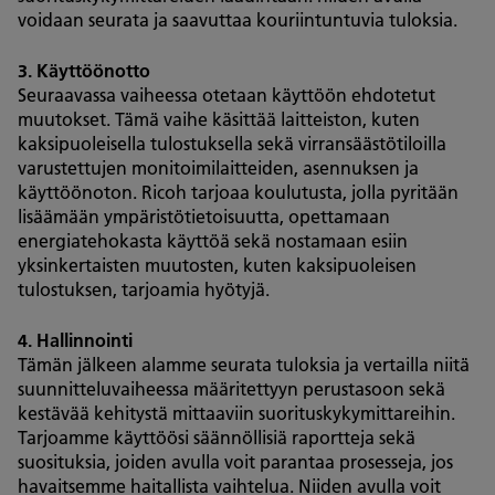
voidaan seurata ja saavuttaa kouriintuntuvia tuloksia.
3. Käyttöönotto
Seuraavassa vaiheessa otetaan käyttöön ehdotetut
muutokset. Tämä vaihe käsittää laitteiston, kuten
kaksipuoleisella tulostuksella sekä virransäästötiloilla
varustettujen monitoimilaitteiden, asennuksen ja
käyttöönoton. Ricoh tarjoaa koulutusta, jolla pyritään
lisäämään ympäristötietoisuutta, opettamaan
energiatehokasta käyttöä sekä nostamaan esiin
yksinkertaisten muutosten, kuten kaksipuoleisen
tulostuksen, tarjoamia hyötyjä.
4. Hallinnointi
Tämän jälkeen alamme seurata tuloksia ja vertailla niitä
suunnitteluvaiheessa määritettyyn perustasoon sekä
kestävää kehitystä mittaaviin suorituskykymittareihin.
Tarjoamme käyttöösi säännöllisiä raportteja sekä
suosituksia, joiden avulla voit parantaa prosesseja, jos
havaitsemme haitallista vaihtelua. Niiden avulla voit