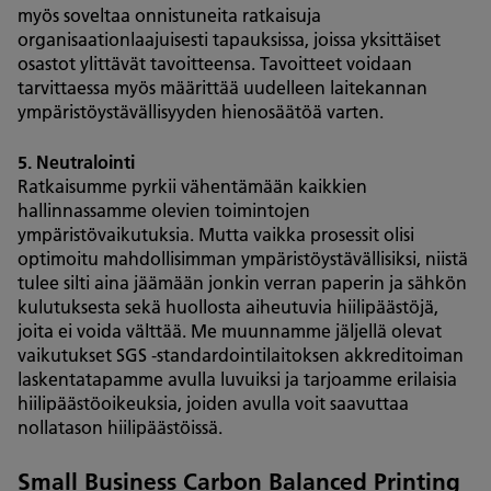
myös soveltaa onnistuneita ratkaisuja
organisaationlaajuisesti tapauksissa, joissa yksittäiset
osastot ylittävät tavoitteensa. Tavoitteet voidaan
tarvittaessa myös määrittää uudelleen laitekannan
ympäristöystävällisyyden hienosäätöä varten.
5. Neutralointi
Ratkaisumme pyrkii vähentämään kaikkien
hallinnassamme olevien toimintojen
ympäristövaikutuksia. Mutta vaikka prosessit olisi
optimoitu mahdollisimman ympäristöystävällisiksi, niistä
tulee silti aina jäämään jonkin verran paperin ja sähkön
kulutuksesta sekä huollosta aiheutuvia hiilipäästöjä,
joita ei voida välttää. Me muunnamme jäljellä olevat
vaikutukset SGS ‑standardointilaitoksen akkreditoiman
laskentatapamme avulla luvuiksi ja tarjoamme erilaisia
hiilipäästöoikeuksia, joiden avulla voit saavuttaa
nollatason hiilipäästöissä.
Small Business Carbon Balanced Printing