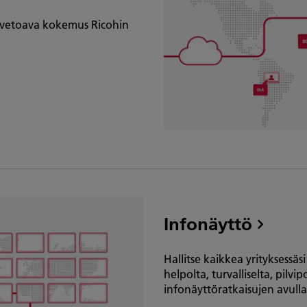
n vetoava kokemus Ricohin
Infonäyttö
Hallitse kaikkea yrityksessäs
helpolta, turvalliselta, pilvi
infonäyttöratkaisujen avulla