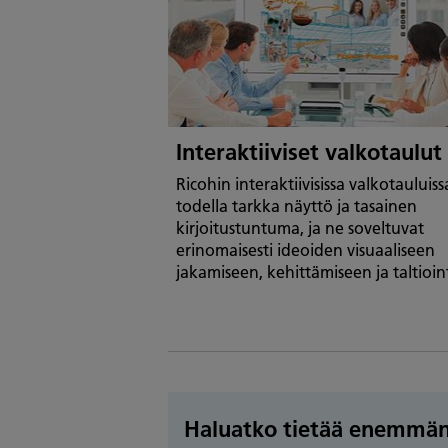
Interaktiiviset valkotaulut
Ricohin interaktiivisissa valkotauluis
todella tarkka näyttö ja tasainen
kirjoitustuntuma, ja ne soveltuvat
erinomaisesti ideoiden visuaaliseen
jakamiseen, kehittämiseen ja taltioint
Haluatko tietää enemmä