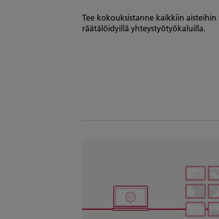
Tee kokouksistanne kaikkiin aisteihi
räätälöidyillä yhteystyötyökaluilla.