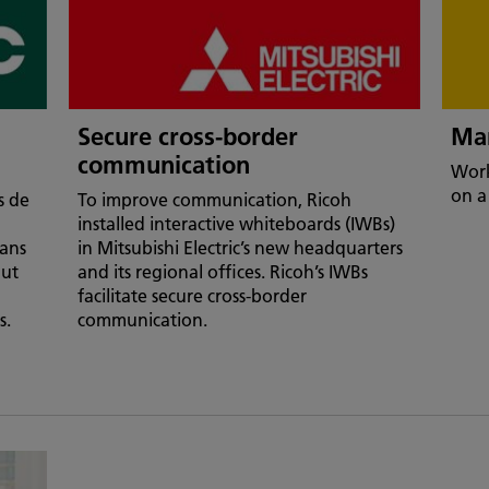
Secure cross-border
Ma
communication
Work
on a
s de
To improve communication, Ricoh
installed interactive whiteboards (IWBs)
dans
in Mitsubishi Electric’s new headquarters
lut
and its regional offices. Ricoh’s IWBs
facilitate secure cross-border
s.
communication.