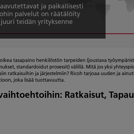
saavutettavat ja paikallisesti
ohin palvelut on räätälöity
juuri teidän yrityksenne
 oikea tasapaino henkilöstön tarpeiden (joustava työympäristö,
mukset, standardoidut prosessit) välillä. Mitä jos yksi yhteysp
siin ratkaisuihin ja järjestelmiin? Ricoh tarjoaa uuden ja ainu
oon, joka lisää tuottavuutta.
 vaihtoehtoihin: Ratkaisut, Tapa