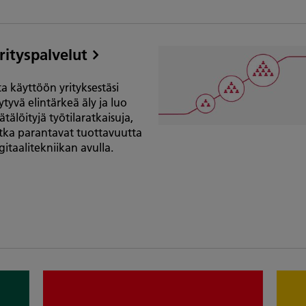
rityspalvelut
a käyttöön yrityksestäsi
ytyvä elintärkeä äly ja luo
ätälöityjä työtilaratkaisuja,
tka parantavat tuottavuutta
gitaalitekniikan avulla.