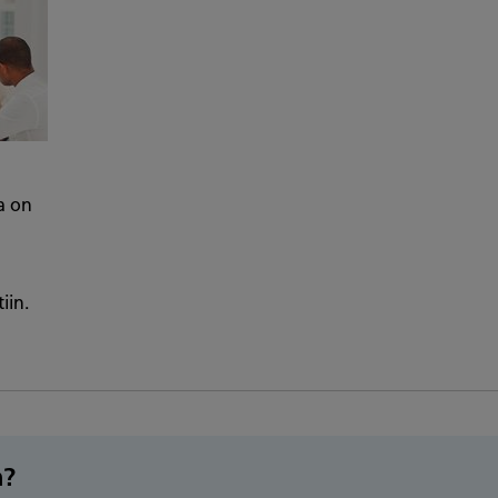
sa on
iin.
n?