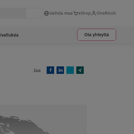
Vaihda maa
eShop
OneRicoh
Ota yhteyttä
ivalluksia
Jaa
X)
Facebook)
Linkedin)
Xing)