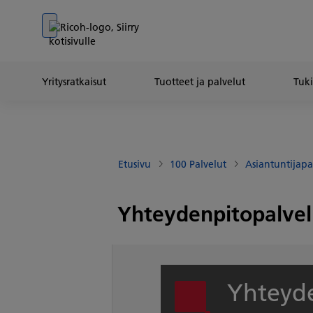
Go to banner
Go to content
Go to footer
Yritysratkaisut
Tuotteet ja palvelut
Tuki
Etusivu
100 Palvelut
Asiantuntijapa
Yhteydenpitopalvel
Yhteyde