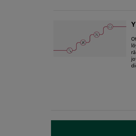
Y
Ot
lö
rä
jo
di