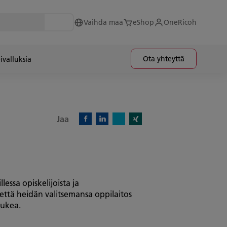
Vaihda maa
eShop
OneRicoh
Ota yhteyttä
ivalluksia
Jaa
X)
Facebook)
Linkedin)
Xing)
essa opiskelijoista ja
ttä heidän valitsemansa oppilaitos
tukea.