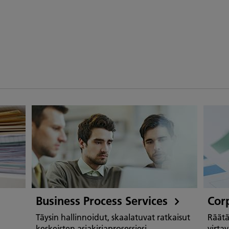
Business Process Services
Cor
Täysin hallinnoidut, skaalatuvat ratkaisut
Räätä
keskeisten asiakirjaprosessiesi
virtav