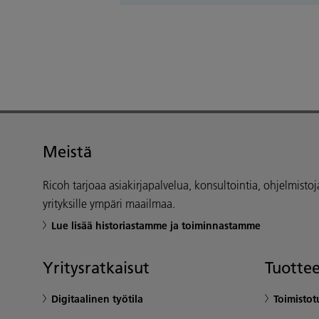
Meistä
Ricoh tarjoaa asiakirjapalvelua, konsultointia, ohjelmistoja 
yrityksille ympäri maailmaa.
Lue lisää historiastamme ja toiminnastamme
Yritysratkaisut
Tuottee
Digitaalinen työtila
Toimistot