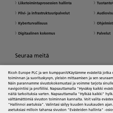
Liiketoimintaprosessien hallinta
Tuotantot
Pilvi- ja infrastruktuuripalvelut
Audiovisu
Kyberturvallisuus
Ohjelmist
Digitaalinen kokemus
Palvelut
Seuraa meitä
Ricoh Europe PLC ja sen kumppanit/Käytämme evästeitä jotka m
toiminnan ja suorituskyvyn, yleisön mittaamisen ja sen seuraamis
Näin parannamme sivustokokemustasi ja voimme tarjota sinulle
navigointiisi ja profiiliisi. Napsauttamalla "Hyväksy kaikki eväs
näitä tarkoituksia varten. Napsauttamalla "Hylkää kaikki" hylkää
välttämättömiä sivuston toiminnan kannalta. Voit valita eväste
Yksityisyys
Ehdot ja edellytykset
Evästekäytän
"Hallinnoi asetuksia". Valintasi säilyy kuuden kuukauden ajan
asetuksiasi milloin tahansa sivuston "Evästeiden hallinta" -osio