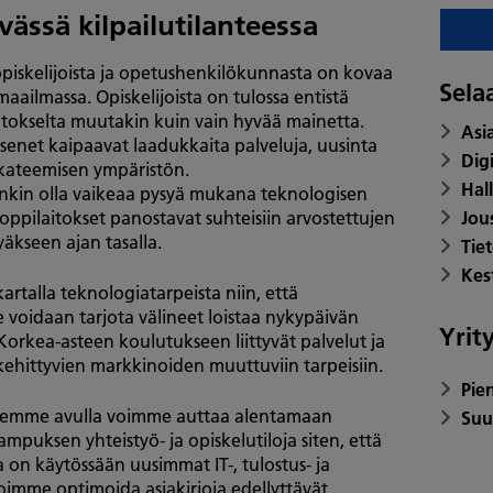
yvässä kilpailutilanteessa
opiskelijoista ja opetushenkilökunnasta on kovaa
Sela
maailmassa. Opiskelijoista on tulossa entistä
aitokselta muutakin kuin vain hyvää mainetta.
Asi
senet kaipaavat laadukkaita palveluja, uusinta
Dig
kateemisen ympäristön.
Hal
enkin olla vaikeaa pysyä mukana teknologisen
ppilaitokset panostavat suhteisiin arvostettujen
Jou
kseen ajan tasalla.
Tie
Kes
rtalla teknologiatarpeista niin, että
e voidaan tarjota välineet loistaa nykypäivän
Yrit
orkea-asteen koulutukseen liittyvät palvelut ja
ehittyvien markkinoiden muuttuviin tarpeisiin.
Pie
luidemme avulla voimme auttaa alentamaan
Suu
uksen yhteistyö- ja opiskelutiloja siten, että
a on käytössään uusimmat IT-, tulostus- ja
 voimme optimoida asiakirjoja edellyttävät