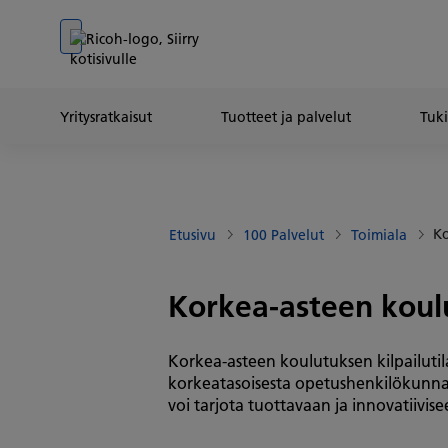
Go to banner
Go to content
Go to footer
Yritysratkaisut
Tuotteet ja palvelut
Tuki
Ko
Etusivu
100 Palvelut
Toimiala
Korkea-asteen koulu
Korkea-asteen koulutuksen kilpailutilan
korkeatasoisesta opetushenkilökunnas
voi tarjota tuottavaan ja innovatiivis