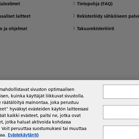
ulostimet
Tietopohja (FAQ)
aaliset laitteet
Rekisteröidy sähköiseen palv
o ja ohjelmat
Takuurekisteröinti
ahdollistavat sivuston optimaalisen
en, kuinka käyttäjät liikkuvat sivustolla.
 räätälöityä mainontaa, joka perustuu
teet" hyväksyt evästeiden käytön laitteessasi
t kaikki evästeet, paitsi ne, jotka ovat
et, jotka haluat aktivoida kohdassa
tö
Whistleblowing Policy
. Voit peruuttaa suostumuksesi tai muuttaa
ssa.
Evästekäytäntö