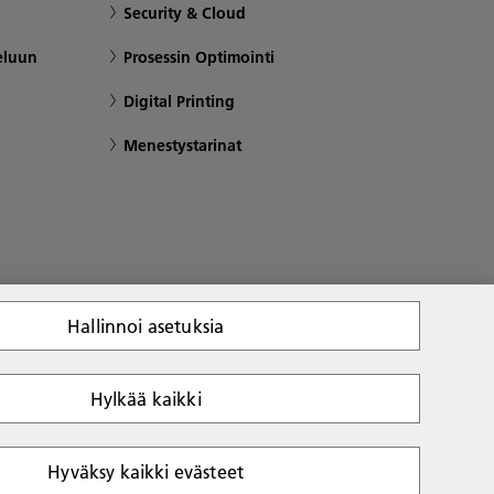
Security & Cloud
eluun
Prosessin Optimointi
Digital Printing
Menestystarinat
Hallinnoi asetuksia
Hylkää kaikki
Tekijänoikeudet Ricoh 2026. Kaikki oikeudet pidätetään.
Hyväksy kaikki evästeet