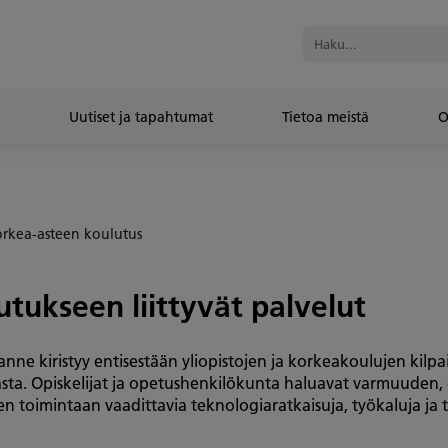
Uutiset ja tapahtumat
Tietoa meistä
O
rkea-asteen koulutus
tukseen liittyvät palvelut
ne kiristyy entisestään yliopistojen ja korkeakoulujen kilpaill
ta. Opiskelijat ja opetushenkilökunta haluavat varmuuden, e
een toimintaan vaadittavia teknologiaratkaisuja, työkaluja ja 