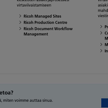
virtaviivaistamiseen
asiak
mahdo
viest
Ricoh Managed Sites
Ricoh Production Centre
P
Ricoh Document Workflow
C
Management
M
M
I
ietoa?
ää, miten voimme auttaa sinua.