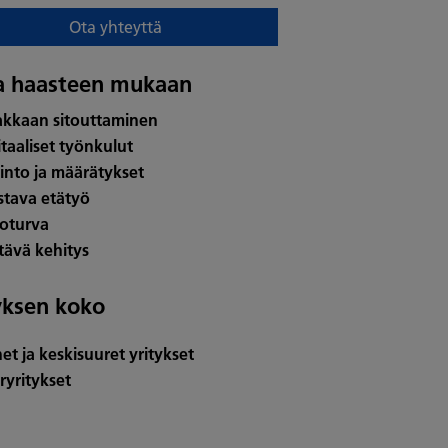
Ota yhteyttä
a haasteen mukaan
akkaan sitouttaminen
itaaliset työnkulut
linto ja määrätykset
stava etätyö
toturva
tävä kehitys
yksen koko
net ja keskisuuret yritykset
ryritykset