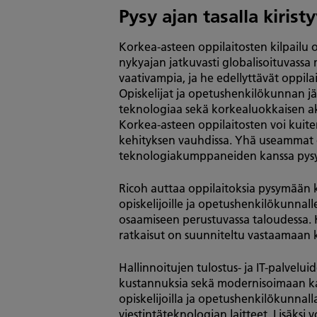
Pysy ajan tasalla kirist
Korkea-asteen oppilaitosten kilpailu 
nykyajan jatkuvasti globalisoituvassa 
vaativampia, ja he edellyttävät oppil
Opiskelijat ja opetushenkilökunnan jä
teknologiaa sekä korkealuokkaisen a
Korkea-asteen oppilaitosten voi kuit
kehityksen vauhdissa. Yhä useammat o
teknologiakumppaneiden kanssa pysyä
Ricoh auttaa oppilaitoksia pysymään ka
opiskelijoille ja opetushenkilökunnall
osaamiseen perustuvassa taloudessa. K
ratkaisut on suunniteltu vastaamaan k
Hallinnoitujen tulostus- ja IT-palve
kustannuksia sekä modernisoimaan kamp
opiskelijoilla ja opetushenkilökunnall
viestintäteknologian laitteet. Lisäksi