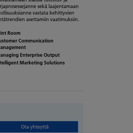
irjaprosessejanne sekä laajentamaan
llisuuksianne vastata kehittyvien
intätrendien asettamiin vaatimuksiin.
rint Room
ustomer Communication
anagement
anaging Enterprise Output
ntelligent Marketing Solutions
Ota yhteyttä