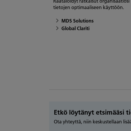
Räätälöidyt ratkaisut organisaatiosi
tietojen optimaaliseen käyttöön.
MDS Solutions
Global Clariti
Etkö löytänyt etsimääsi t
Ota yhteyttä, niin keskustellaan lis