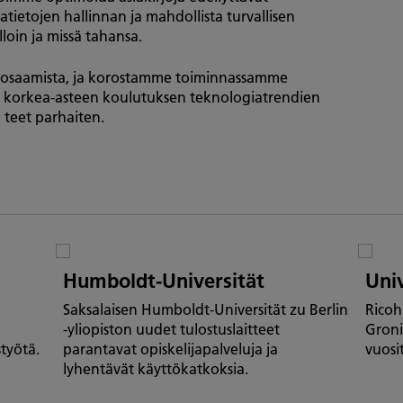
jatietojen hallinnan ja mahdollista turvallisen
lloin ja missä tahansa.
ta osaamista, ja korostamme toiminnassamme
 korkea-asteen koulutuksen teknologiatrendien
ä teet parhaiten.
Humboldt-Universität
Uni
Saksalaisen Humboldt-Universität zu Berlin
Ricoh
-yliopiston uudet tulostuslaitteet
Groni
työtä.
parantavat opiskelijapalveluja ja
vuosit
lyhentävät käyttökatkoksia.