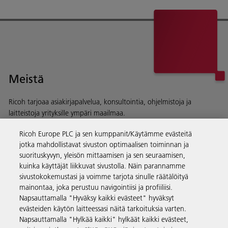
Meistä
Ricoh tarjoaa asiakirjapalvelua, konsultointia, ohjelmistoja ja
laitteistoja yrityksille ympäri maailmaa.
Lue lisää historiastamme ja toiminnastamme
Ricoh Europe PLC ja sen kumppanit/Käytämme evästeitä
jotka mahdollistavat sivuston optimaalisen toiminnan ja
suorituskyvyn, yleisön mittaamisen ja sen seuraamisen,
kuinka käyttäjät liikkuvat sivustolla. Näin parannamme
sivustokokemustasi ja voimme tarjota sinulle räätälöityä
Yritysratkaisut
mainontaa, joka perustuu navigointiisi ja profiiliisi.
Napsauttamalla "Hyväksy kaikki evästeet" hyväksyt
evästeiden käytön laitteessasi näitä tarkoituksia varten.
Tuotteet ja palvelut
Napsauttamalla "Hylkää kaikki" hylkäät kaikki evästeet,