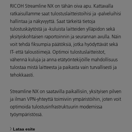
RICOH Streamline NX on tähän oiva apu. Kattavalla
ratkaisullamme saat tulostuslaitteistoihisi ja -palveluihisi
hallintaa ja näkyvyyttä. Saat tärkeitä tietoja
tulostuskäytöstä ja -kuluista laitteiden ylläpidon sekä
yksityiskohtaisen raportoinnin ja seurannan avulla. Näin
voit tehdä fiksumpia päätöksiä, jotka hyödyttävät sekä
IT- että taloustiimejä. Optimoi tulostuslaitteistot,
vähennä kuluja ja anna etätyöntekijöille mahdollisuus
tulostaa mistä laitteesta ja paikasta vain turvallisesti ja
tehokkaasti.
Streamline NX on saatavilla paikallisiin, yksityisen pilven
ja ilman VPN-yhteyttä toimiviin ympäristöihin, joten voit
optimoida tulostusinfrastruktuurin modernissa
työympäristössä.
Lataa esite