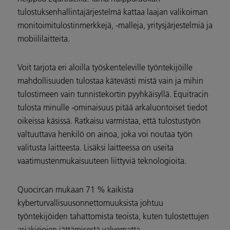
tulostuksenhallintajärjestelmä kattaa laajan valikoiman
monitoimitulostinmerkkejä, -malleja, yritysjärjestelmiä ja
mobiililaitteita.
Voit tarjota eri aloilla työskenteleville työntekijöille
mahdollisuuden tulostaa kätevästi mistä vain ja mihin
tulostimeen vain tunnistekortin pyyhkäisyllä. Equitracin
tulosta minulle -ominaisuus pitää arkaluontoiset tiedot
oikeissa käsissä. Ratkaisu varmistaa, että tulostustyön
valtuuttava henkilö on ainoa, joka voi noutaa työn
valitusta laitteesta. Lisäksi laitteessa on useita
vaatimustenmukaisuuteen liittyviä teknologioita.
Quocircan mukaan 71 % kaikista
kyberturvallisuusonnettomuuksista johtuu
työntekijöiden tahattomista teoista, kuten tulostettujen
asiakirjojen jättämisestä valvomatta.