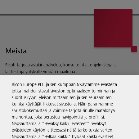
Meistä
Ricoh tarjoaa asiakirjapalvelua, konsultointia, ohjelmistoja ja
laitteistoja yrityksille ympäri maailmaa.
Lue lisää historiastamme ja toiminnastamme
Ricoh Europe PLC ja sen kumppanit/Käytämme evästeitä
jotka mahdollistavat sivuston optimaalisen toiminnan ja
suorituskyvyn, yleisön mittaamisen ja sen seuraamisen,
kuinka käyttäjät liikkuvat sivustolla. Näin parannamme
sivustokokemustasi ja voimme tarjota sinulle räätälöityä
Yritysratkaisut
mainontaa, joka perustuu navigointiisi ja profiiliisi.
Napsauttamalla "Hyväksy kaikki evästeet" hyväksyt
evästeiden käytön laitteessasi näitä tarkoituksia varten.
Tuotteet ja palvelut
Napsauttamalla "Hylkää kaikki" hylkäät kaikki evästeet,