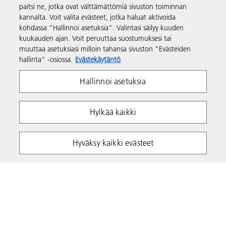
paitsi ne, jotka ovat välttämättömiä sivuston toiminnan
kannalta. Voit valita evästeet, jotka haluat aktivoida
Tuki ja yhteystiedot
kohdassa "Hallinnoi asetuksia". Valintasi säilyy kuuden
kuukauden ajan. Voit peruuttaa suostumuksesi tai
muuttaa asetuksiasi milloin tahansa sivuston "Evästeiden
Resurssit
hallinta" -osiossa.
Evästekäytäntö
Hallinnoi asetuksia
Seuraa meitä
Hylkää kaikki
Hyväksy kaikki evästeet
Yksityisyys
Ehdot ja edellytykset
Evästekäytäntö
Whistleblowing Policy
Tekijänoikeudet Ricoh 2026. Kaikki oikeudet pidätetään.