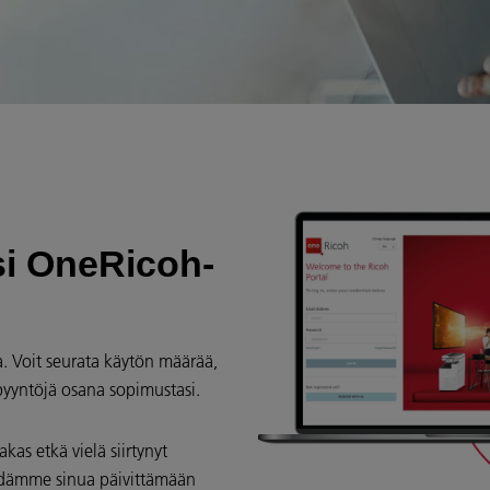
asi OneRicoh-
a. Voit seurata käytön määrää,
opyyntöjä osana sopimustasi.
kas etkä vielä siirtynyt
yydämme sinua päivittämään