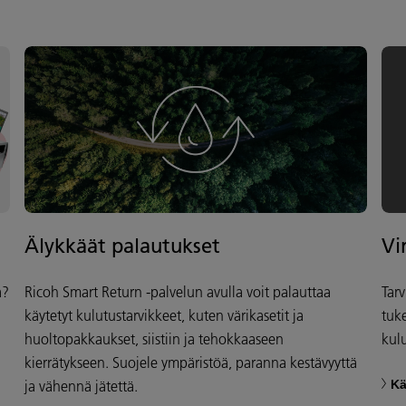
Älykkäät palautukset
Vi
a?
Ricoh Smart Return -palvelun avulla voit palauttaa
Tarv
käytetyt kulutustarvikkeet, kuten värikasetit ja
tuke
huoltopakkaukset, siistiin ja tehokkaaseen
kulu
kierrätykseen. Suojele ympäristöä, paranna kestävyyttä
ja vähennä jätettä.
Kä