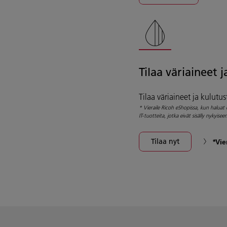
Tilaa väriaineet 
Tilaa väriaineet ja kulutu
* Vieraile Ricoh eShopissa, kun haluat 
IT-tuotteita, jotka eivät sisälly nykyis
Tilaa nyt
*Vie