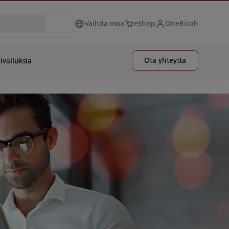
Vaihda maa
eShop
OneRicoh
Ota yhteyttä
ivalluksia