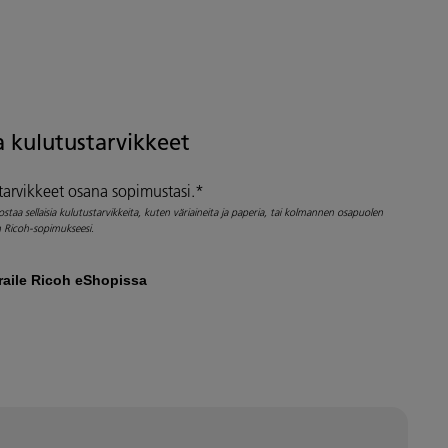
ja kulutustarvikkeet
starvikkeet osana sopimustasi.*
ostaa sellaisia kulutustarvikkeita, kuten väriaineita ja paperia, tai kolmannen osapuolen
een Ricoh-sopimukseesi.
raile Ricoh eShopissa