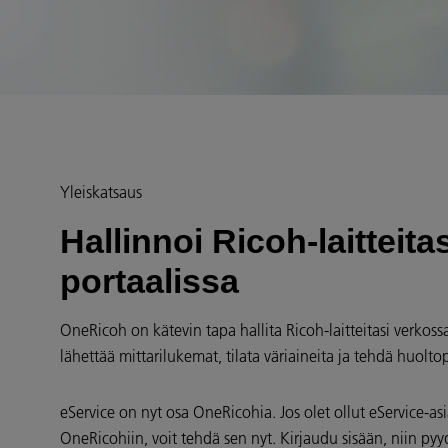
Yleiskatsaus
Hallinnoi Ricoh-laitteit
portaalissa
OneRicoh on kätevin tapa hallita Ricoh-laitteitasi verkoss
lähettää mittarilukemat, tilata väriaineita ja tehdä huolt
eService on nyt osa OneRicohia. Jos olet ollut eService-asia
OneRicohiin, voit tehdä sen nyt. Kirjaudu sisään, niin p