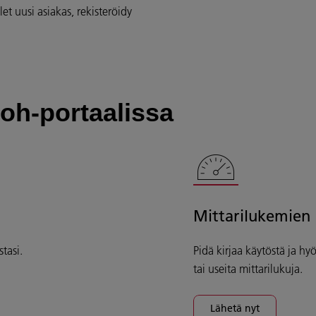
et uusi asiakas, rekisteröidy
oh-portaalissa
Mittarilukemien
tasi.
Pidä kirjaa käytöstä ja hy
tai useita mittarilukuja.
Lähetä nyt