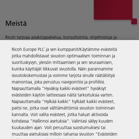
Meistä
Ricoh tarjoaa asiakirjapalvelua, konsultointia, ohjelmistoja ja
laitteistoja yrityksille ympäri maailmaa.
Ricoh Europe PLC ja sen kumppanit/Käytämme evästeitä
Lue lisää historiastamme ja toiminnastamme
jotka mahdollistavat sivuston optimaalisen toiminnan ja
suorituskyvyn, yleisön mittaamisen ja sen seuraamisen,
kuinka käyttäjät liikkuvat sivustolla. Näin parannamme
sivustokokemustasi ja voimme tarjota sinulle räätälöityä
mainontaa, joka perustuu navigointiisi ja profiiliisi.
Yritysratkaisut
Napsauttamalla "Hyväksy kaikki evästeet" hyväksyt
evästeiden käytön laitteessasi näitä tarkoituksia varten.
Napsauttamalla "Hylkää kaikki" hylkäät kaikki evästeet,
Tuotteet ja palvelut
paitsi ne, jotka ovat välttämättömiä sivuston toiminnan
kannalta. Voit valita evästeet, jotka haluat aktivoida
kohdassa "Hallinnoi asetuksia". Valintasi säilyy kuuden
Tuki ja yhteystiedot
kuukauden ajan. Voit peruuttaa suostumuksesi tai
muuttaa asetuksiasi milloin tahansa sivuston "Evästeiden