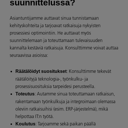
suunnittelussa?
Asiantuntijamme auttavat sinua tunnistamaan
kehityskohteita ja tarjoavat ratkaisuja nykyisten
prosessiesi optimointiin. He auttavat myös
suunnittelemaan ja toteuttamaan tulevaisuuden
kannalta kestäviä ratkaisuja. Konsulttimme voivat auttaa
seuraavissa asioissa:
: Konsulttimme tekevät
Räätälöidyt suositukset
räätälöityjä teknologia-, työnkulku- ja
prosessisuosituksia tarpeidesi perusteella.
: Autamme sinua toteuttamaan ratkaisun,
Toteutus
rakentamaan työnkulkuja ja integroimaan olemassa
oleviin ratkaisuihisi (esim. ERP-järjestelmä), mikä
helpottaa IT:n työtä.
: Tarjoamme sekä paikan päällä
Koulutus