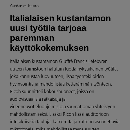
Asiakaskertomus
Italialaisen kustantamon
uusi työtila tarjoaa
paremman
käyttökokemuksen
Italialaisen kustantamon Giuffrè Francis Lefebvren
uuteen toimistoon haluttiin luoda nykyaikainen työtila,
joka kannustaa luovuuteen, lisää työntekijöiden
hyvinvointia ja mahdollistaa ketterämmän työnteon.
Ricoh suunnitteli kokoushuoneet, joissa on
audiovisuaalisia ratkaisuja ja
videoneuvotteluohjelmistoja saumattoman yhteistyön
mahdollistamiseksi. Lisäksi Ricoh lisäsi auditorioon
interaktiivisia tauluja, kameroita ja kattoon asennettavia
mikrofoneja, mikä mahdollistaa myös suurten