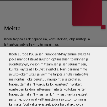
Meistä
Ricoh tarjoaa asiakirjapalvelua, konsultointia, ohjelmistoja ja
laitteistoja yrityksille ympäri maailmaa.
Lue lisää historiastamme ja toiminnastamme
Ricoh Europe PLC ja sen kumppanit/Käytämme evästeitä
jotka mahdollistavat sivuston optimaalisen toiminnan ja
suorituskyvyn, yleisön mittaamisen ja sen seuraamisen,
kuinka käyttäjät liikkuvat sivustolla. Näin parannamme
sivustokokemustasi ja voimme tarjota sinulle räätälöityä
Yritysratkaisut
mainontaa, joka perustuu navigointiisi ja profiiliisi.
Napsauttamalla "Hyväksy kaikki evästeet" hyväksyt
evästeiden käytön laitteessasi näitä tarkoituksia varten.
Tuotteet ja palvelut
Napsauttamalla "Hylkää kaikki" hylkäät kaikki evästeet,
paitsi ne, jotka ovat välttämättömiä sivuston toiminnan
kannalta. Voit valita evästeet, jotka haluat aktivoida