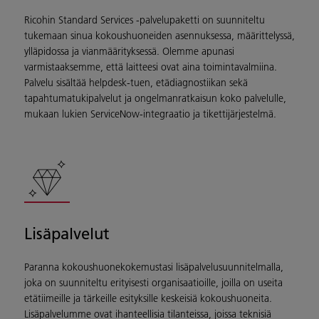
Ricohin Standard Services -palvelupaketti on suunniteltu
tukemaan sinua kokoushuoneiden asennuksessa, määrittelyssä,
ylläpidossa ja vianmäärityksessä. Olemme apunasi
varmistaaksemme, että laitteesi ovat aina toimintavalmiina.
Palvelu sisältää helpdesk-tuen, etädiagnostiikan sekä
tapahtumatukipalvelut ja ongelmanratkaisun koko palvelulle,
mukaan lukien ServiceNow-integraatio ja tikettijärjestelmä.
Lisäpalvelut
Paranna kokoushuonekokemustasi lisäpalvelusuunnitelmalla,
joka on suunniteltu erityisesti organisaatioille, joilla on useita
etätiimeille ja tärkeille esityksille keskeisiä kokoushuoneita.
Lisäpalvelumme ovat ihanteellisia tilanteissa, joissa teknisiä