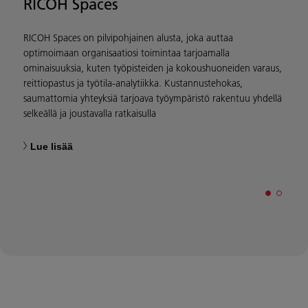
RICOH Spaces
RICOH Spaces on pilvipohjainen alusta, joka auttaa
T
optimoimaan organisaatiosi toimintaa tarjoamalla
l
ominaisuuksia, kuten työpisteiden ja kokoushuoneiden varaus,
t
reittiopastus ja työtila-analytiikka. Kustannustehokas,
h
saumattomia yhteyksiä tarjoava työympäristö rakentuu yhdellä
n
selkeällä ja joustavalla ratkaisulla
Lue lisää