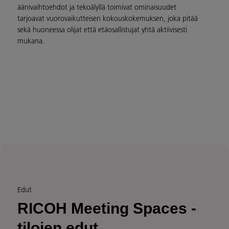
äänivaihtoehdot ja tekoälyllä toimivat ominaisuudet
tarjoavat vuorovaikutteisen kokouskokemuksen, joka pitää
sekä huoneessa olijat että etäosallistujat yhtä aktiivisesti
mukana.
Edut
RICOH Meeting Spaces -
tilojen edut