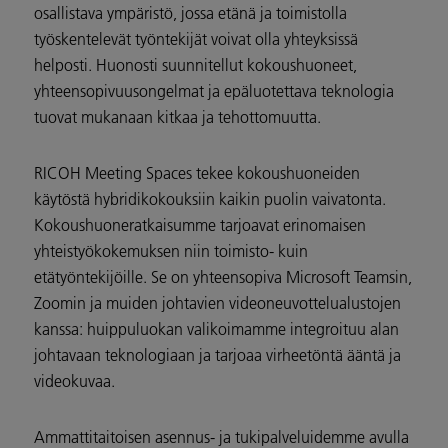
osallistava ympäristö, jossa etänä ja toimistolla
työskentelevät työntekijät voivat olla yhteyksissä
helposti. Huonosti suunnitellut kokoushuoneet,
yhteensopivuusongelmat ja epäluotettava teknologia
tuovat mukanaan kitkaa ja tehottomuutta.
RICOH Meeting Spaces tekee kokoushuoneiden
käytöstä hybridikokouksiin kaikin puolin vaivatonta.
Kokoushuoneratkaisumme tarjoavat erinomaisen
yhteistyökokemuksen niin toimisto- kuin
etätyöntekijöille. Se on yhteensopiva Microsoft Teamsin,
Zoomin ja muiden johtavien videoneuvottelualustojen
kanssa: huippuluokan valikoimamme integroituu alan
johtavaan teknologiaan ja tarjoaa virheetöntä ääntä ja
videokuvaa.
Ammattitaitoisen asennus- ja tukipalveluidemme avulla