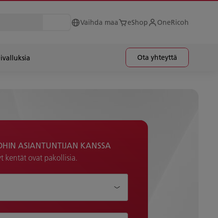
Vaihda maa
eShop
OneRicoh
Ota yhteyttä
ivalluksia
OHIN ASIANTUNTIJAN KANSSA
t kentät ovat pakollisia.
auttaa?*