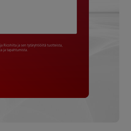
a Ricohilta ja sen tytäryhtiöiltä tuotteista,
sta ja tapahtumista.