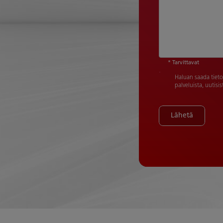
* Tarvittavat
Haluan saada tietoj
palveluista, uutisi
Lähetä