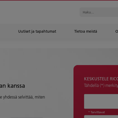
Uutiset ja tapahtumat
Tietoa meistä
O
KESKUSTELE RIC
jan kanssa
Tähdellä (*) merkity
 yhdessä selvittää, miten
Kuinka voimme 
* Tarvittavat