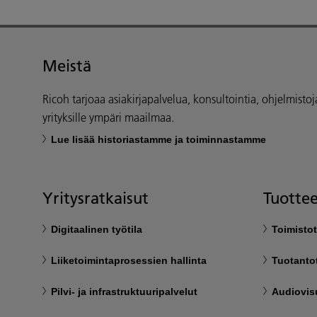
Meistä
Ricoh tarjoaa asiakirjapalvelua, konsultointia, ohjelmistoja 
yrityksille ympäri maailmaa.
Lue lisää historiastamme ja toiminnastamme
Yritysratkaisut
Tuottee
Digitaalinen työtila
Toimistot
Liiketoimintaprosessien hallinta
Tuotanto
Pilvi- ja infrastruktuuripalvelut
Audiovisu