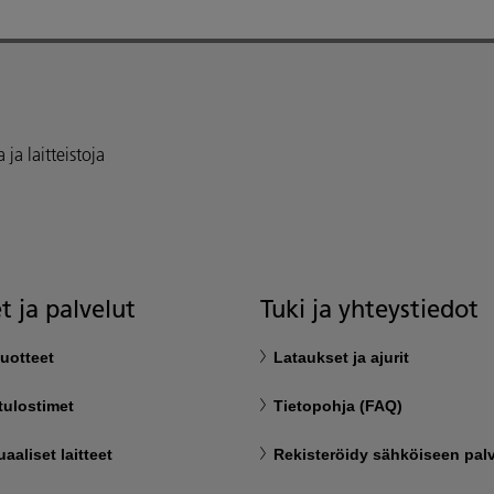
ja laitteistoja
t ja palvelut
Tuki ja yhteystiedot
uotteet
Lataukset ja ajurit
tulostimet
Tietopohja (FAQ)
aaliset laitteet
Rekisteröidy sähköiseen pal