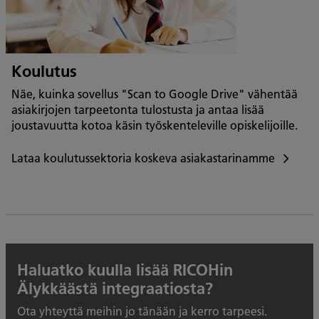
Koulutus
Näe, kuinka sovellus "Scan to Google Drive" vähentää
asiakirjojen tarpeetonta tulostusta ja antaa lisää
joustavuutta kotoa käsin työskenteleville opiskelijoille.
Lataa koulutussektoria koskeva asiakastarinamme
Lataa
koulutussektoria
koskeva
asiakastarinamme
Haluatko kuulla lisää RICOHin
Älykkäästä integraatiosta?
Ota yhteyttä meihin jo tänään ja kerro tarpeesi.