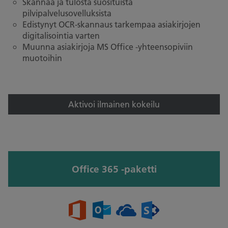
Skannaa ja tulosta suosituista
pilvipalvelusovelluksista
Edistynyt OCR-skannaus tarkempaa asiakirjojen
digitalisointia varten
Muunna asiakirjoja MS Office -yhteensopiviin
muotoihin
Aktivoi ilmainen kokeilu
Office 365 -paketti