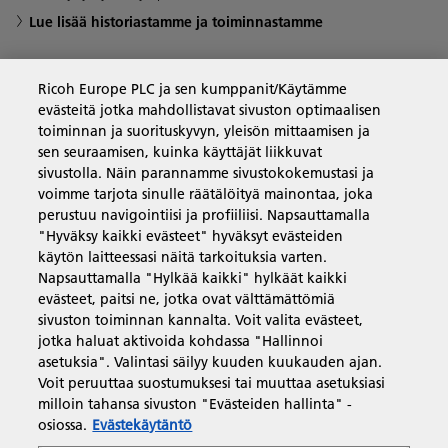
Lue lisää historiastamme ja toiminnastamme
Ricoh Europe PLC ja sen kumppanit/Käytämme
evästeitä jotka mahdollistavat sivuston optimaalisen
Yritysratkaisut
toiminnan ja suorituskyvyn, yleisön mittaamisen ja
sen seuraamisen, kuinka käyttäjät liikkuvat
sivustolla. Näin parannamme sivustokokemustasi ja
Tuotteet ja palvelut
voimme tarjota sinulle räätälöityä mainontaa, joka
perustuu navigointiisi ja profiiliisi. Napsauttamalla
"Hyväksy kaikki evästeet" hyväksyt evästeiden
Tuki ja yhteystiedot
käytön laitteessasi näitä tarkoituksia varten.
Napsauttamalla "Hylkää kaikki" hylkäät kaikki
evästeet, paitsi ne, jotka ovat välttämättömiä
Resurssit
sivuston toiminnan kannalta. Voit valita evästeet,
jotka haluat aktivoida kohdassa "Hallinnoi
asetuksia". Valintasi säilyy kuuden kuukauden ajan.
Voit peruuttaa suostumuksesi tai muuttaa asetuksiasi
Seuraa meitä
milloin tahansa sivuston "Evästeiden hallinta" -
osiossa.
Evästekäytäntö