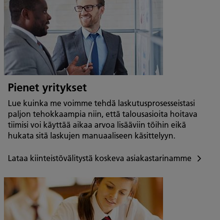
Pienet yritykset
Lue kuinka me voimme tehdä laskutusprosesseistasi
paljon tehokkaampia niin, että talousasioita hoitava
tiimisi voi käyttää aikaa arvoa lisääviin töihin eikä
hukata sitä laskujen manuaaliseen käsittelyyn.
Lataa kiinteistövälitystä koskeva asiakastarinamme
Lataa
kiinteistövälitystä
koskeva
asiakastarinamme