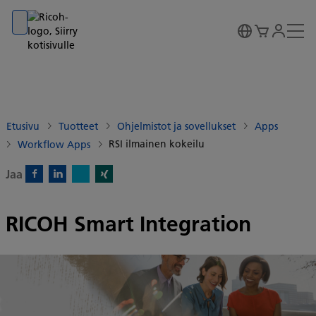
Go to banner
Go to content
Go to footer
Etusivu
Tuotteet
Ohjelmistot ja sovellukset
Apps
RSI ilmainen kokeilu
Workflow Apps
Jaa
X)
Facebook)
Linkedin)
Xing)
RICOH Smart Integration