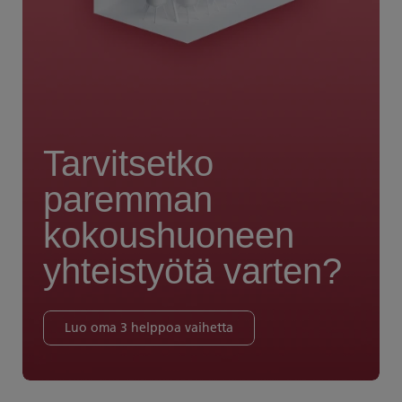
Tarvitsetko
paremman
kokoushuoneen
yhteistyötä varten?
Luo oma 3 helppoa vaihetta