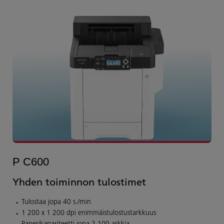
P C600
Yhden toiminnon tulostimet
Tulostaa jopa 40 s./min
1 200 x 1 200 dpi enimmäistulostustarkkuus
Paperikapasiteetti jopa 2 100 arkkia