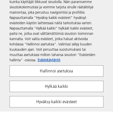
kuinka käyttäjät liikkuvat sivustolla. Näin parannamme
Tuotteet ja palvelut
sivustokokemustasi ja voimme tarjota sinulle räätälöityä
mainontaa, joka perustuu navigointiisi ja profiiliisi.
Napsauttamalla "Hyväksy kaikki evästeet" hyväksyt
Tuki ja yhteystiedot
evästeiden käytön laitteessasi näitä tarkoituksia varten.
Napsauttamalla "Hylkää kaikki" hylkäät kaikki evästeet,
paitsi ne, jotka ovat välttämättömiä sivuston toiminnan
Resurssit
kannalta. Voit valita evästeet, jotka haluat aktivoida
kohdassa "Hallinnoi asetuksia". Valintasi säilyy kuuden
kuukauden ajan. Voit peruuttaa suostumuksesi tai
Seuraa meitä
muuttaa asetuksiasi milloin tahansa sivuston "Evästeiden
hallinta" -osiossa.
Evästekäytäntö
Hallinnoi asetuksia
Hylkää kaikki
Yksityisyys
Ehdot ja edellytykset
Hyväksy kaikki evästeet
Evästekäytäntö
Whistleblowing Policy
Tekijänoikeudet Ricoh 2026. Kaikki oikeudet pidätetään.