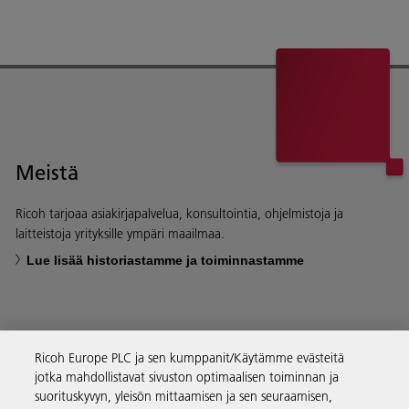
Meistä
Ricoh tarjoaa asiakirjapalvelua, konsultointia, ohjelmistoja ja
laitteistoja yrityksille ympäri maailmaa.
Lue lisää historiastamme ja toiminnastamme
Ricoh Europe PLC ja sen kumppanit/Käytämme evästeitä
Yritysratkaisut
jotka mahdollistavat sivuston optimaalisen toiminnan ja
suorituskyvyn, yleisön mittaamisen ja sen seuraamisen,