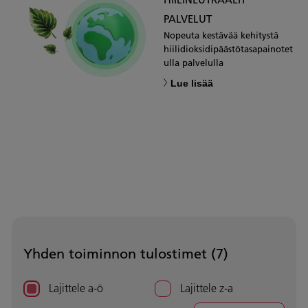
PALVELUT
Nopeuta kestävää kehitystä
hiilidioksidipäästötasapainotet
ulla palvelulla
Lue lisää
Yhden toiminnon tulostimet (
7
)
Lajittele a-ö
Lajittele z-a