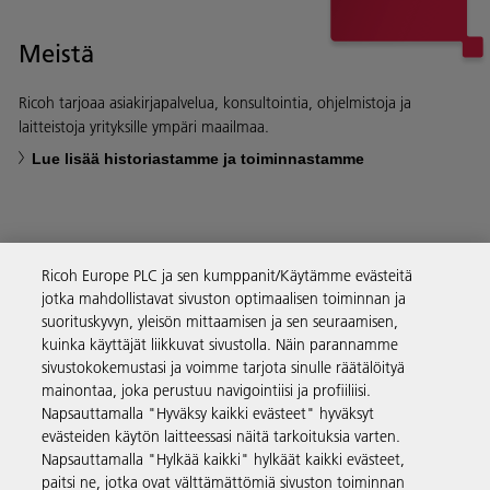
Meistä
Ricoh tarjoaa asiakirjapalvelua, konsultointia, ohjelmistoja ja
laitteistoja yrityksille ympäri maailmaa.
Lue lisää historiastamme ja toiminnastamme
Ricoh Europe PLC ja sen kumppanit/Käytämme evästeitä
Yritysratkaisut
jotka mahdollistavat sivuston optimaalisen toiminnan ja
suorituskyvyn, yleisön mittaamisen ja sen seuraamisen,
kuinka käyttäjät liikkuvat sivustolla. Näin parannamme
Tuotteet ja palvelut
sivustokokemustasi ja voimme tarjota sinulle räätälöityä
mainontaa, joka perustuu navigointiisi ja profiiliisi.
Napsauttamalla "Hyväksy kaikki evästeet" hyväksyt
Tuki ja yhteystiedot
evästeiden käytön laitteessasi näitä tarkoituksia varten.
Napsauttamalla "Hylkää kaikki" hylkäät kaikki evästeet,
paitsi ne, jotka ovat välttämättömiä sivuston toiminnan