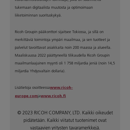
tukemaan digitaalista muutosta ja optimoimaan
liiketoiminnan suorituskykyä.
Ricoh Groupin pääkonttori sijaitsee Tokiossa, ja sillä on
merkittäviä toimintoja ympäri maailmaa, ja sen tuotteet ja
palvelut tavoittavat asiakkaita noin 200 maassa ja alueella.
Maaliskuussa 2022 päättyneellä tilikaudella Ricoh Groupin
maailmanlaajuinen myynti oli 1 758 miljardia jeniä (noin 14,5
miljardia Yhdysvaltain dollaria).
Lisätietoja osoitteessa
www.ricoh-
ja
europe.com
www.ricoh.fi
© 2023 RICOH COMPANY, LTD. Kaikki oikeudet
pidätetään. Kaikki viitatut tuotenimet ovat
vastaavien yritysten tavaramerkkejä.