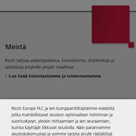
Meistä
Ricoh tarjoaa asiakirjapalvelua, konsultointia, ohjelmistoja ja
laitteistoja yrityksille ympäri maailmaa.
Lue lisää historiastamme ja toiminnastamme
Ricoh Europe PLC ja sen kumppanit/Käytämme evästeitä
Yritysratkaisut
jotka mahdollistavat sivuston optimaalisen toiminnan ja
suorituskyvyn, yleisön mittaamisen ja sen seuraamisen,
kuinka käyttäjät liikkuvat sivustolla. Näin parannamme
Tuotteet ja palvelut
sivustokokemustasi ja voimme tarjota sinulle räätälöityä