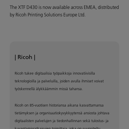
The XTF D430 is now available across EMEA, distributed
by Ricoh Printing Solutions Europe Ltd.
| Ricoh |
Ricoh tukee digitaalisia työpaikkoja innovatiivisilla
teknologioilla ja palveluilla, joiden avulla ihmiset voivat
työskennellä älykkäämmin missä tahansa.
Ricoh on 85-vuotisen historiansa aikana kasvattamansa
tietämyksen ja organisaatiokyvykkyytensä ansiosta johtava
digitaalisten palvelujen ja tiedonhallinnan sekä tulostus- ja
kuvantamisratkaisujen toimittaja, joka on suunniteltu