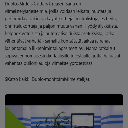
Duplos Slitters Cutters Creaser -sarja on
viimeistelyjärjestelmiä, joilla voidaan leikata, nuutata ja
perforoida asiakirjoja käyntikortteja, ruokalistoja, esitteitä,
onnittelukortteja ja paljon muuta varten. Hyödy älykkäistä,
helppokäyttöisistä ja automatisoiduista asetuksista, jotka
vähentävät virheitä - samalla kun säästät aikaa ja rahaa
laajentamalla liiketoimintakapasiteettiasi. Nämä ratkaisut
sopivat erinomaisesti digitaalisille tulostajille, jotka haluavat
vähentää pullonkauloja viimeistelyprosessissa.
SKatso kaikki Duplo-monitoimiviimeistelijät.