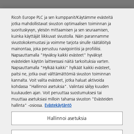
Ricoh Europe PLC ja sen kumppanit/Käytämme evästeitä
Yritysratkaisut
jotka mahdollistavat sivuston optimaalisen toiminnan ja
suorituskyvyn, yleisön mittaamisen ja sen seuraamisen,
kuinka käyttäjät liikkuvat sivustolla. Näin parannamme
Tuotteet ja palvelut
sivustokokemustasi ja voimme tarjota sinulle räätälöityä
mainontaa, joka perustuu navigointiisi ja profiiliisi.
Napsauttamalla "Hyväksy kaikki evästeet" hyväksyt
Tuki ja yhteystiedot
evästeiden käytön laitteessasi näitä tarkoituksia varten.
Napsauttamalla "Hylkää kaikki" hylkäät kaikki evästeet,
paitsi ne, jotka ovat välttämättömiä sivuston toiminnan
Resurssit
kannalta. Voit valita evästeet, jotka haluat aktivoida
kohdassa "Hallinnoi asetuksia". Valintasi säilyy kuuden
kuukauden ajan. Voit peruuttaa suostumuksesi tai
Seuraa meitä
muuttaa asetuksiasi milloin tahansa sivuston "Evästeiden
hallinta" -osiossa.
Evästekäytäntö
Hallinnoi asetuksia