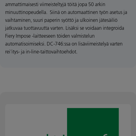
ammattimaisesti viimeisteltyjä töitä jopa 50 arkin
minuuttinopeudella. Siinä on automaattinen työn asetus ja
vaihtaminen, suuri paperin syöttö ja ulkoinen jätesäiliö
jatkuvaa tuottavuutta varten. Lisäksi se voidaan integroida
Fiery Impose -laitteeseen töiden valmistelun
automatisoimiseksi. DC-746:ssa on lisäviimeistelyä varten
rei'itys- ja in-line-taittovaihtoehdot.