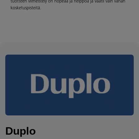
tuotteen viimeistely on nopeaa ja helppoa ja vaatii vain vähän
kosketuspisteitä.
Duplo