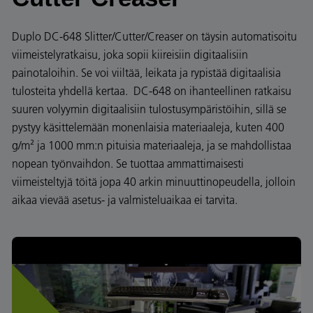
Duplo DC-648 Slitter/Cutter/Creaser on täysin automatisoitu
viimeistelyratkaisu, joka sopii kiireisiin digitaalisiin
painotaloihin. Se voi viiltää, leikata ja rypistää digitaalisia
tulosteita yhdellä kertaa. DC-648 on ihanteellinen ratkaisu
suuren volyymin digitaalisiin tulostusympäristöihin, sillä se
pystyy käsittelemään monenlaisia materiaaleja, kuten 400
g/m² ja 1000 mm:n pituisia materiaaleja, ja se mahdollistaa
nopean työnvaihdon. Se tuottaa ammattimaisesti
viimeisteltyjä töitä jopa 40 arkin minuuttinopeudella, jolloin
aikaa vievää asetus- ja valmisteluaikaa ei tarvita.