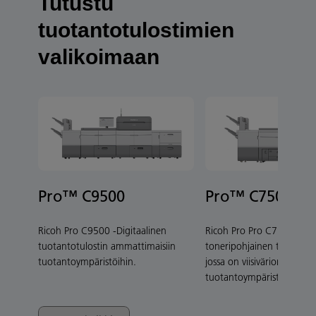
Tutustu
tuotantotulostimien
valikoimaan
Pro™ C9500
Pro™ C7500
Ricoh Pro C9500 -Digitaalinen
Ricoh Pro Pro C7500 -
tuotantotulostin ammattimaisiin
toneripohjainen tuotantot
tuotantoympäristöihin.
jossa on viisiväriominaisuu
tuotantoympäristöihin.