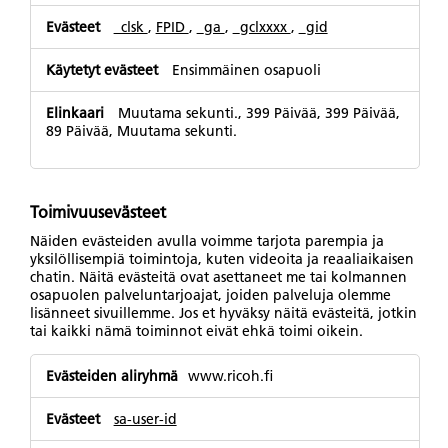
_clsk
,
FPID
,
_ga
,
_gclxxxx
,
_gid
Ensimmäinen osapuoli
Muutama sekunti., 399 Päivää, 399 Päivää,
89 Päivää, Muutama sekunti.
Toimivuusevästeet
Näiden evästeiden avulla voimme tarjota parempia ja
yksilöllisempiä toimintoja, kuten videoita ja reaaliaikaisen
chatin. Näitä evästeitä ovat asettaneet me tai kolmannen
osapuolen palveluntarjoajat, joiden palveluja olemme
lisänneet sivuillemme. Jos et hyväksy näitä evästeitä, jotkin
tai kaikki nämä toiminnot eivät ehkä toimi oikein.
Toimivuusevästeet
www.ricoh.fi
sa-user-id