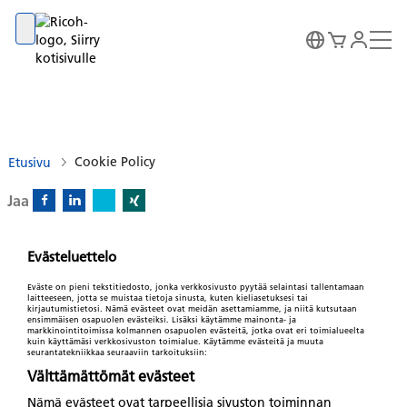
Go to banner
Go to content
Go to footer
Cookie Policy
Etusivu
Jaa
X)
Facebook)
Linkedin)
Xing)
Evästeluettelo
Eväste on pieni tekstitiedosto, jonka verkkosivusto pyytää selaintasi tallentamaan
laitteeseen, jotta se muistaa tietoja sinusta, kuten kieliasetuksesi tai
kirjautumistietosi. Nämä evästeet ovat meidän asettamiamme, ja niitä kutsutaan
ensimmäisen osapuolen evästeiksi. Lisäksi käytämme mainonta- ja
markkinointitoimissa kolmannen osapuolen evästeitä, jotka ovat eri toimialueelta
kuin käyttämäsi verkkosivuston toimialue. Käytämme evästeitä ja muuta
seurantatekniikkaa seuraaviin tarkoituksiin:
Välttämättömät evästeet
Nämä evästeet ovat tarpeellisia sivuston toiminnan