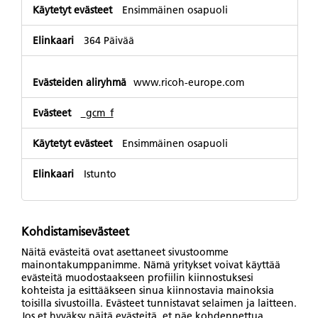
Ensimmäinen osapuoli
364 Päivää
www.ricoh-europe.com
_gcm_f
Ensimmäinen osapuoli
Istunto
Kohdistamisevästeet
Näitä evästeitä ovat asettaneet sivustoomme
mainontakumppanimme. Nämä yritykset voivat käyttää
evästeitä muodostaakseen profiilin kiinnostuksesi
kohteista ja esittääkseen sinua kiinnostavia mainoksia
toisilla sivustoilla. Evästeet tunnistavat selaimen ja laitteen.
Jos et hyväksy näitä evästeitä, et näe kohdennettua