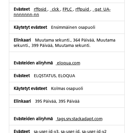
rffpsid
,
_clck
,
FPLC
,
rffpuid
,
_gat_UA-
nnnnnnn-nn
Ensimmäinen osapuoli
Muutama sekunti., 364 Päivää, Muutama
sekunti., 399 Päivää, Muutama sekunti.
eloqua.com
ELQSTATUS, ELOQUA
Kolmas osapuoli
395 Päivää, 395 Päivää
tags.srv.stackadapt.com
sa-user-id-v3, sa-user-id, sa-user-id-v2