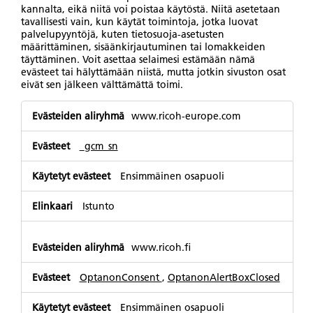
kannalta, eikä niitä voi poistaa käytöstä. Niitä asetetaan
tavallisesti vain, kun käytät toimintoja, jotka luovat
palvelupyyntöjä, kuten tietosuoja-asetusten
määrittäminen, sisäänkirjautuminen tai lomakkeiden
täyttäminen. Voit asettaa selaimesi estämään nämä
evästeet tai hälyttämään niistä, mutta jotkin sivuston osat
eivät sen jälkeen välttämättä toimi.
Välttämättömät
www.ricoh-europe.com
evästeet
_gcm_sn
Ensimmäinen osapuoli
Istunto
www.ricoh.fi
OptanonConsent
,
OptanonAlertBoxClosed
Ensimmäinen osapuoli