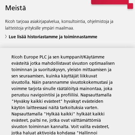
Meistä
Ricoh tarjoaa asiakirjapalvelua, konsultointia, ohjelmistoja ja
laitteistoja yrityksille ympäri maailmaa.
Lue lisää historiastamme ja toiminnastamme
Ricoh Europe PLC ja sen kumppanit/Käytämme
evästeitä jotka mahdollistavat sivuston optimaalisen
Yritysratkaisut
toiminnan ja suorituskyvyn, yleisön mittaamisen ja
sen seuraamisen, kuinka käyttäjät liikkuvat
sivustolla. Näin parannamme sivustokokemustasi ja
Tuotteet ja palvelut
voimme tarjota sinulle räätälöityä mainontaa, joka
perustuu navigointiisi ja profiiliisi. Napsauttamalla
"Hyväksy kaikki evästeet" hyväksyt evästeiden
Tuki ja yhteystiedot
käytön laitteessasi näitä tarkoituksia varten.
Napsauttamalla "Hylkää kaikki" hylkäät kaikki
evästeet, paitsi ne, jotka ovat välttämättömiä
Resurssit
sivuston toiminnan kannalta. Voit valita evästeet,
jotka haluat aktivoida kohdassa "Hallinnoi