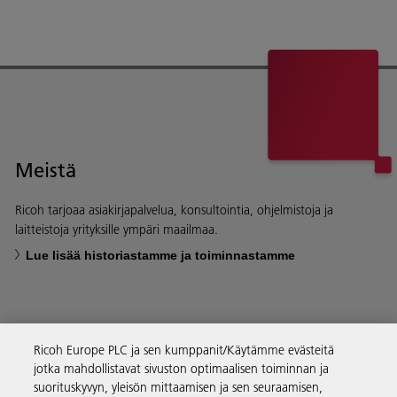
Meistä
Ricoh tarjoaa asiakirjapalvelua, konsultointia, ohjelmistoja ja
laitteistoja yrityksille ympäri maailmaa.
Lue lisää historiastamme ja toiminnastamme
Ricoh Europe PLC ja sen kumppanit/Käytämme evästeitä
Yritysratkaisut
jotka mahdollistavat sivuston optimaalisen toiminnan ja
suorituskyvyn, yleisön mittaamisen ja sen seuraamisen,