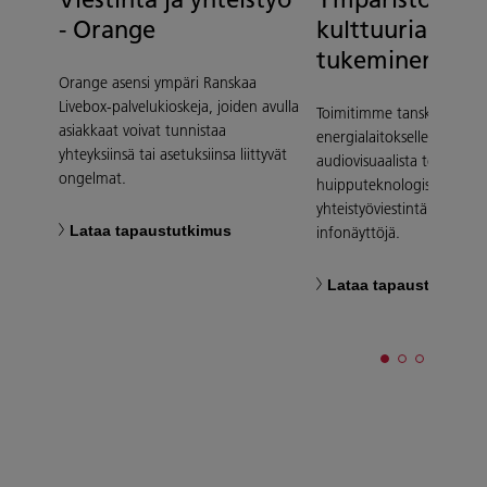
- Orange
kulttuurialoitt
tukeminen
Orange asensi ympäri Ranskaa
Livebox-palvelukioskeja, joiden avulla
Toimitimme tanskalaiselle
asiakkaat voivat tunnistaa
energialaitokselle paino- j
yhteyksiinsä tai asetuksiinsa liittyvät
audiovisuaalista teknolog
ongelmat.
huipputeknologisia
yhteistyöviestintäratkaisuja
Lataa tapaustutkimus
infonäyttöjä.
Lataa tapaustutkimu