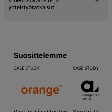
Videoneuvottelu- ja
yhteistyöratkaisut
Suosittelemme
CASE STUDY
CASE STUDY
Viestintä ja yhteistyö
Ympäristö- ja