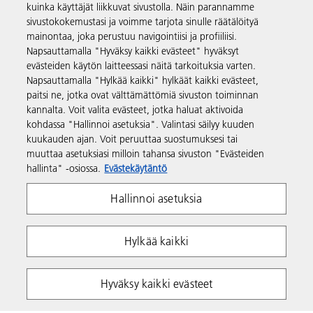
kuinka käyttäjät liikkuvat sivustolla. Näin parannamme
Tuotteet ja palvelut
sivustokokemustasi ja voimme tarjota sinulle räätälöityä
mainontaa, joka perustuu navigointiisi ja profiiliisi.
Napsauttamalla "Hyväksy kaikki evästeet" hyväksyt
Tuki ja yhteystiedot
evästeiden käytön laitteessasi näitä tarkoituksia varten.
Napsauttamalla "Hylkää kaikki" hylkäät kaikki evästeet,
paitsi ne, jotka ovat välttämättömiä sivuston toiminnan
Resurssit
kannalta. Voit valita evästeet, jotka haluat aktivoida
kohdassa "Hallinnoi asetuksia". Valintasi säilyy kuuden
kuukauden ajan. Voit peruuttaa suostumuksesi tai
Seuraa meitä
muuttaa asetuksiasi milloin tahansa sivuston "Evästeiden
hallinta" -osiossa.
Evästekäytäntö
Hallinnoi asetuksia
Hylkää kaikki
Yksityisyys
Ehdot ja edellytykset
Hyväksy kaikki evästeet
Evästekäytäntö
Whistleblowing Policy
Tekijänoikeudet Ricoh 2026. Kaikki oikeudet pidätetään.