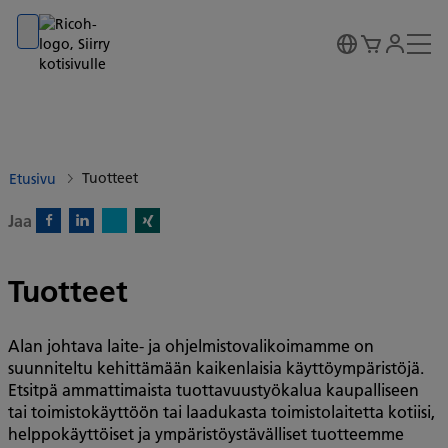
Go to banner
Go to content
Go to footer
Tuotteet
Etusivu
Jaa
X)
Facebook)
Linkedin)
Xing)
Tuotteet
Alan johtava laite- ja ohjelmistovalikoimamme on
suunniteltu kehittämään kaikenlaisia käyttöympäristöjä.
Etsitpä ammattimaista tuottavuustyökalua kaupalliseen
tai toimistokäyttöön tai laadukasta toimistolaitetta kotiisi,
helppokäyttöiset ja ympäristöystävälliset tuotteemme