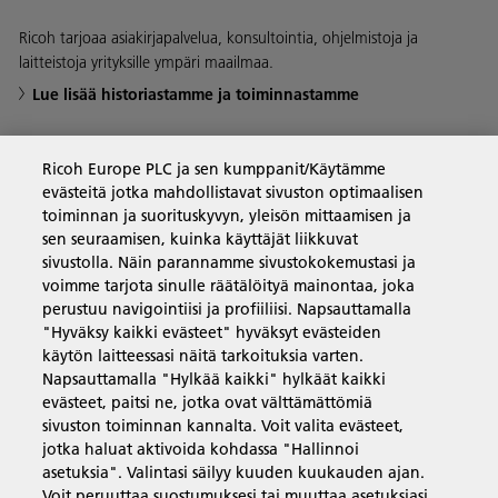
Ricoh tarjoaa asiakirjapalvelua, konsultointia, ohjelmistoja ja
laitteistoja yrityksille ympäri maailmaa.
Lue lisää historiastamme ja toiminnastamme
Ricoh Europe PLC ja sen kumppanit/Käytämme
evästeitä jotka mahdollistavat sivuston optimaalisen
Yritysratkaisut
toiminnan ja suorituskyvyn, yleisön mittaamisen ja
sen seuraamisen, kuinka käyttäjät liikkuvat
sivustolla. Näin parannamme sivustokokemustasi ja
Tuotteet ja palvelut
voimme tarjota sinulle räätälöityä mainontaa, joka
perustuu navigointiisi ja profiiliisi. Napsauttamalla
"Hyväksy kaikki evästeet" hyväksyt evästeiden
Tuki ja yhteystiedot
käytön laitteessasi näitä tarkoituksia varten.
Napsauttamalla "Hylkää kaikki" hylkäät kaikki
evästeet, paitsi ne, jotka ovat välttämättömiä
Resurssit
sivuston toiminnan kannalta. Voit valita evästeet,
jotka haluat aktivoida kohdassa "Hallinnoi
asetuksia". Valintasi säilyy kuuden kuukauden ajan.
Voit peruuttaa suostumuksesi tai muuttaa asetuksiasi