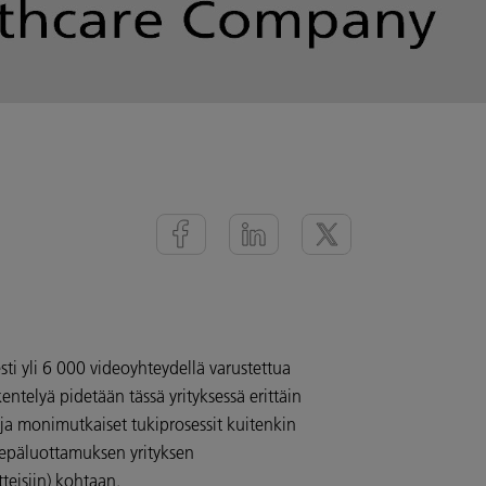
sti yli 6 000 videoyhteydellä varustettua
ntelyä pidetään tässä yrityksessä erittäin
ja monimutkaiset tukiprosessit kuitenkin
ät epäluottamuksen yrityksen
itteisiin) kohtaan.