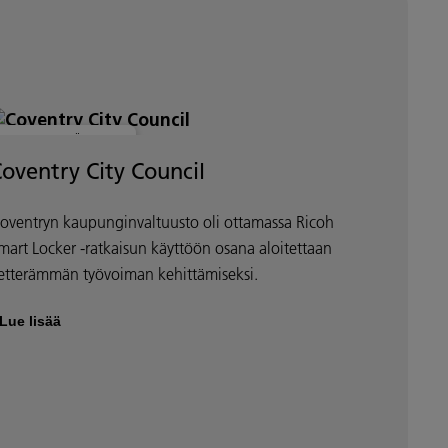
MODERNI TYÖPAIKKA
oventry City Council
oventryn kaupunginvaltuusto oli ottamassa Ricoh
mart Locker -ratkaisun käyttöön osana aloitettaan
etterämmän työvoiman kehittämiseksi.
Lue lisää