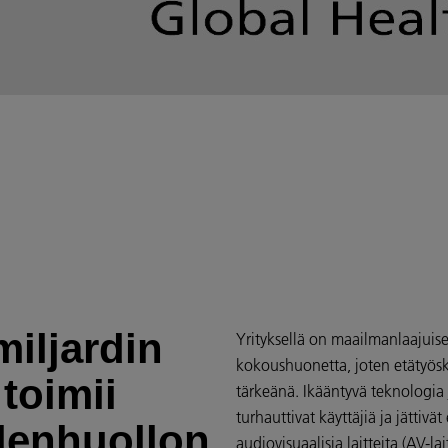
iljardin
Yrityksellä on maailmanlaajuise
kokoushuonetta, joten etätyöske
 toimii
tärkeänä. Ikääntyvä teknologia 
turhauttivat käyttäjiä ja jättiv
ydenhuollon
audiovisuaalisia laitteita (AV-la