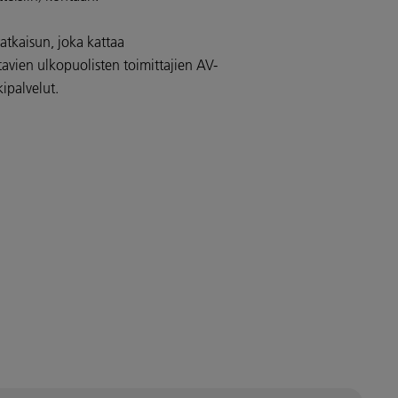
ratkaisun, joka kattaa
vien ulkopuolisten toimittajien AV-
kipalvelut.