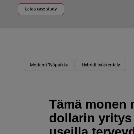
Lataa case study
Moderni Työpaikka
Hybridi työskentely
Tämä monen m
dollarin yritys
useilla terve