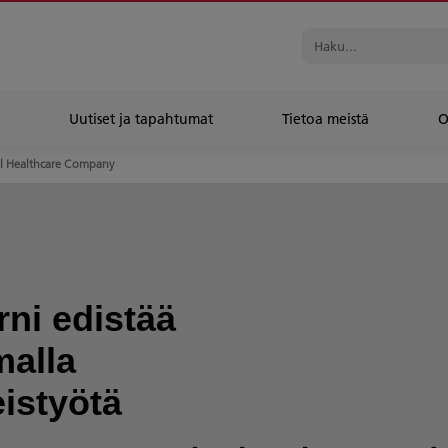
Uutiset ja tapahtumat
Tietoa meistä
O
l Healthcare Company
ni edistää
malla
istyötä