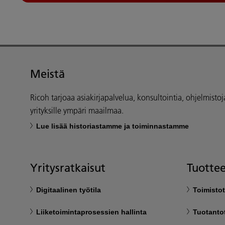
Meistä
Ricoh tarjoaa asiakirjapalvelua, konsultointia, ohjelmistoja 
yrityksille ympäri maailmaa.
Lue lisää historiastamme ja toiminnastamme
Yritysratkaisut
Tuottee
Digitaalinen työtila
Toimistot
Liiketoimintaprosessien hallinta
Tuotanto