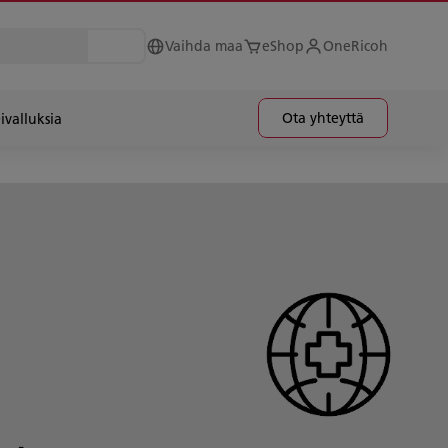
Vaihda maa
eShop
OneRicoh
Ota yhteyttä
ivalluksia