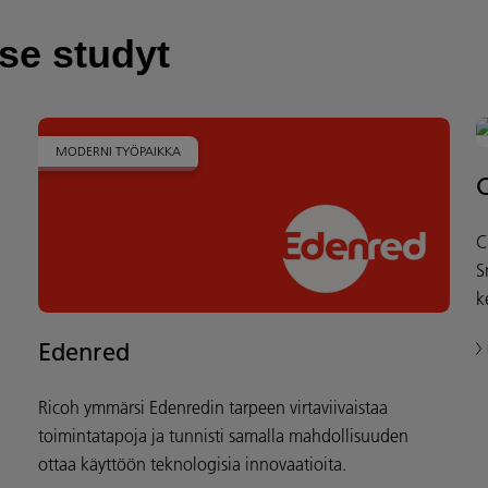
ase studyt
MODERNI TYÖPAIKKA
C
C
S
k
Edenred
Ricoh ymmärsi Edenredin tarpeen virtaviivaistaa
toimintatapoja ja tunnisti samalla mahdollisuuden
ottaa käyttöön teknologisia innovaatioita.