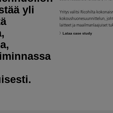
istää yli
Yritys valitsi Ricohilta kokonais
tä
kokoushuonesuunnittelun, johta
laitteet ja maailmanlaajuiset tu
,
Lataa case study
a,
oiminnassa
isesti.