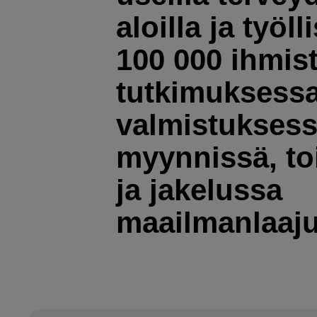
aloilla ja työll
100 000 ihmis
tutkimuksessa
valmistuksess
myynnissä, t
ja jakelussa
maailmanlaaju