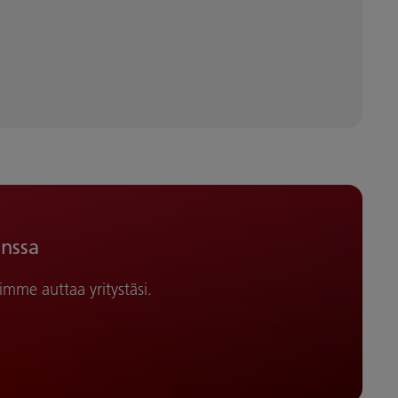
anssa
imme auttaa yritystäsi.