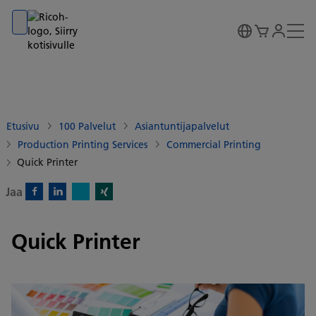
Go to banner
Go to content
Go to footer
Etusivu
100 Palvelut
Asiantuntijapalvelut
Production Printing Services
Commercial Printing
Quick Printer
Jaa
X)
Facebook)
Linkedin)
Xing)
Quick Printer