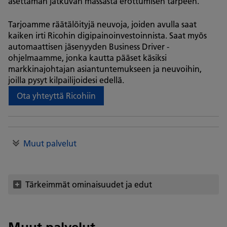
asettaman jatkuvan massasta erottumisen tarpeen.
Tarjoamme räätälöityjä neuvoja, joiden avulla saat
kaiken irti Ricohin digipainoinvestoinnista. Saat myös
automaattisen jäsenyyden Business Driver -
ohjelmaamme, jonka kautta pääset käsiksi
markkinajohtajan asiantuntemukseen ja neuvoihin,
joilla pysyt kilpailijoidesi edellä.
Ota yhteyttä Ricohiin
Muut palvelut
Tärkeimmät ominaisuudet ja edut