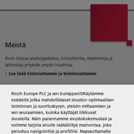
Meistä
Ricoh tarjoaa asiakirjapalvelua, konsultointia, ohjelmistoja ja
laitteistoja yrityksille ympäri maailmaa.
Lue lisää historiastamme ja toiminnastamme
Ricoh Europe PLC ja sen kumppanit/Käytämme
evästeitä jotka mahdollistavat sivuston optimaalisen
Yritysratkaisut
toiminnan ja suorituskyvyn, yleisön mittaamisen ja
sen seuraamisen, kuinka käyttäjät liikkuvat
sivustolla. Näin parannamme sivustokokemustasi ja
Tuotteet ja palvelut
voimme tarjota sinulle räätälöityä mainontaa, joka
perustuu navigointiisi ja profiiliisi. Napsauttamalla