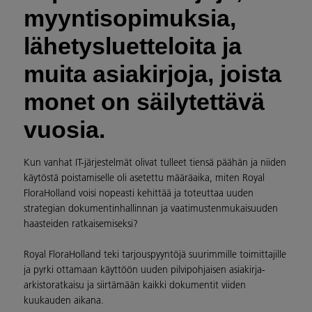
myyntisopimuksia,
lähetysluetteloita ja
muita asiakirjoja, joista
monet on säilytettävä
vuosia.
Kun vanhat IT-järjestelmät olivat tulleet tiensä päähän ja niiden
käytöstä poistamiselle oli asetettu määräaika, miten Royal
FloraHolland voisi nopeasti kehittää ja toteuttaa uuden
strategian dokumentinhallinnan ja vaatimustenmukaisuuden
haasteiden ratkaisemiseksi?
Royal FloraHolland teki tarjouspyyntöjä suurimmille toimittajille
ja pyrki ottamaan käyttöön uuden pilvipohjaisen asiakirja-
arkistoratkaisu ja siirtämään kaikki dokumentit viiden
kuukauden aikana.