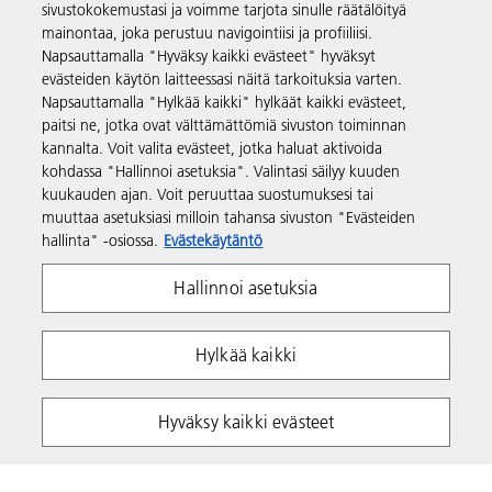
sivustokokemustasi ja voimme tarjota sinulle räätälöityä
mainontaa, joka perustuu navigointiisi ja profiiliisi.
Napsauttamalla "Hyväksy kaikki evästeet" hyväksyt
Tuki ja yhteystiedot
evästeiden käytön laitteessasi näitä tarkoituksia varten.
Napsauttamalla "Hylkää kaikki" hylkäät kaikki evästeet,
paitsi ne, jotka ovat välttämättömiä sivuston toiminnan
Resurssit
kannalta. Voit valita evästeet, jotka haluat aktivoida
kohdassa "Hallinnoi asetuksia". Valintasi säilyy kuuden
kuukauden ajan. Voit peruuttaa suostumuksesi tai
Seuraa meitä
muuttaa asetuksiasi milloin tahansa sivuston "Evästeiden
hallinta" -osiossa.
Evästekäytäntö
Hallinnoi asetuksia
Hylkää kaikki
Yksityisyys
Ehdot ja edellytykset
Hyväksy kaikki evästeet
Evästekäytäntö
Whistleblowing Policy
Tekijänoikeudet Ricoh 2026. Kaikki oikeudet pidätetään.