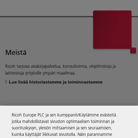
Meistä
Ricoh tarjoaa asiakirjapalvelua, konsultointia, ohjelmistoja ja
laitteistoja yrityksille ympäri maailmaa.
Lue lisää historiastamme ja toiminnastamme
Ricoh Europe PLC ja sen kumppanit/Käytämme evästeitä
Yritysratkaisut
jotka mahdollistavat sivuston optimaalisen toiminnan ja
suorituskyvyn, yleisön mittaamisen ja sen seuraamisen,
kuinka käyttäjät liikkuvat sivustolla. Näin parannamme
Tuotteet ja palvelut