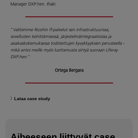
Manager DXP:hen. Iñaki
"
Valitsimme Ricohin IT-palvelut sen infrastruktuurissa,
sovellusten kehittämisessä, järjestelmäintegraatioissa ja
asiakaskokemuksessa todistettujen kyvykkyyksien perusteella -
mikä antoi meille myös luottamusta siirtyä suoraan Liferay
DXP:hen.
"
Ortega Bergara
Lataa case study
Aiheeseen liittyvät case