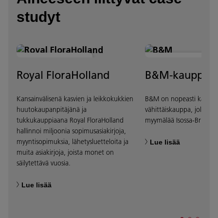
studyt
PROSESSIN OPTIMOINTI
PROSESSIN OPTIMOINTI
Royal FloraHolland
B&M-kauppake
Kansainvälisenä kasvien ja leikkokukkien
B&M on nopeasti kasvav
huutokaupanpitäjänä ja
vähittäiskauppa, jolla on 
tukkukauppiaana Royal FloraHolland
myymälää Isossa-Britanni
hallinnoi miljoonia sopimusasiakirjoja,
myyntisopimuksia, lähetysluetteloita ja
Lue lisää
muita asiakirjoja, joista monet on
säilytettävä vuosia.
Lue lisää