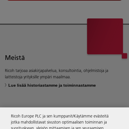
Meistä
Ricoh tarjoaa asiakirjapalvelua, konsultointia, ohjelmistoja ja
laitteistoja yrityksille ympäri maailmaa.
Lue lisää historiastamme ja toiminnastamme
Ricoh Europe PLC ja sen kumppanit/Käytämme evästeitä
Yritysratkaisut
jotka mahdollistavat sivuston optimaalisen toiminnan ja
suorituskyvyn, yleisön mittaamisen ja sen seuraamisen,