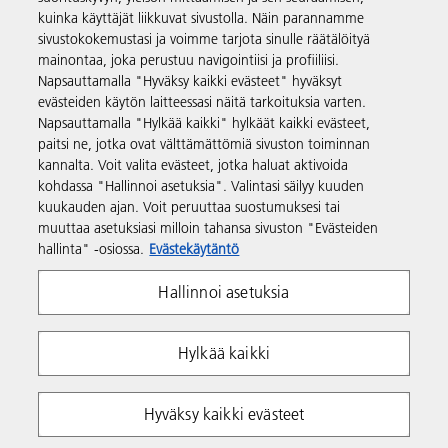
kuinka käyttäjät liikkuvat sivustolla. Näin parannamme
Tuotteet ja palvelut
sivustokokemustasi ja voimme tarjota sinulle räätälöityä
mainontaa, joka perustuu navigointiisi ja profiiliisi.
Napsauttamalla "Hyväksy kaikki evästeet" hyväksyt
Tuki ja yhteystiedot
evästeiden käytön laitteessasi näitä tarkoituksia varten.
Napsauttamalla "Hylkää kaikki" hylkäät kaikki evästeet,
paitsi ne, jotka ovat välttämättömiä sivuston toiminnan
Resurssit
kannalta. Voit valita evästeet, jotka haluat aktivoida
kohdassa "Hallinnoi asetuksia". Valintasi säilyy kuuden
kuukauden ajan. Voit peruuttaa suostumuksesi tai
Seuraa meitä
muuttaa asetuksiasi milloin tahansa sivuston "Evästeiden
hallinta" -osiossa.
Evästekäytäntö
Hallinnoi asetuksia
Hylkää kaikki
Yksityisyys
Ehdot ja edellytykset
Hyväksy kaikki evästeet
Evästekäytäntö
Whistleblowing Policy
Tekijänoikeudet Ricoh 2026. Kaikki oikeudet pidätetään.