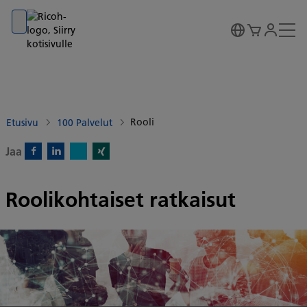
Go to banner
Go to content
Go to footer
Rooli
Etusivu
100 Palvelut
Jaa
X)
Facebook)
Linkedin)
Xing)
Roolikohtaiset ratkaisut