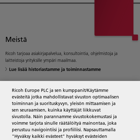
Meistä
Ricoh tarjoaa asiakirjapalvelua, konsultointia, ohjelmistoja ja
laitteistoja yrityksille ympäri maailmaa.
Lue lisää historiastamme ja toiminnastamme
Ricoh Europe PLC ja sen kumppanit/Käytämme
evästeitä jotka mahdollistavat sivuston optimaalisen
Yritysratkaisut
toiminnan ja suorituskyvyn, yleisön mittaamisen ja
sen seuraamisen, kuinka käyttäjät liikkuvat
sivustolla. Näin parannamme sivustokokemustasi ja
Tuotteet ja palvelut
voimme tarjota sinulle räätälöityä mainontaa, joka
perustuu navigointiisi ja profiiliisi. Napsauttamalla
"Hyväksy kaikki evästeet" hyväksyt evästeiden
Tuki ja yhteystiedot