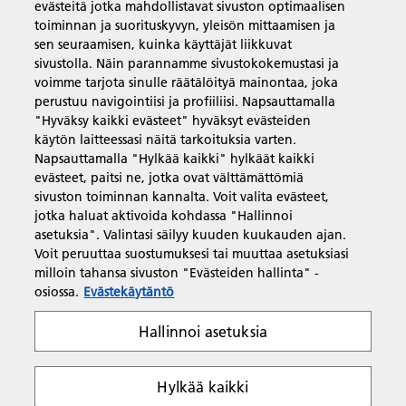
evästeitä jotka mahdollistavat sivuston optimaalisen
Yritysratkaisut
toiminnan ja suorituskyvyn, yleisön mittaamisen ja
sen seuraamisen, kuinka käyttäjät liikkuvat
sivustolla. Näin parannamme sivustokokemustasi ja
Tuotteet ja palvelut
voimme tarjota sinulle räätälöityä mainontaa, joka
perustuu navigointiisi ja profiiliisi. Napsauttamalla
"Hyväksy kaikki evästeet" hyväksyt evästeiden
Tuki ja yhteystiedot
käytön laitteessasi näitä tarkoituksia varten.
Napsauttamalla "Hylkää kaikki" hylkäät kaikki
evästeet, paitsi ne, jotka ovat välttämättömiä
Resurssit
sivuston toiminnan kannalta. Voit valita evästeet,
jotka haluat aktivoida kohdassa "Hallinnoi
asetuksia". Valintasi säilyy kuuden kuukauden ajan.
Voit peruuttaa suostumuksesi tai muuttaa asetuksiasi
Seuraa meitä
milloin tahansa sivuston "Evästeiden hallinta" -
osiossa.
Evästekäytäntö
Hallinnoi asetuksia
Hylkää kaikki
Yksityisyys
Ehdot ja edellytykset