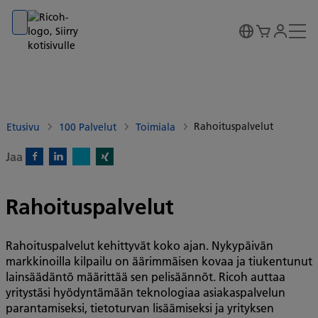
Go to banner
Go to content
Go to footer
Rahoituspalvelut
Etusivu
100 Palvelut
Toimiala
Jaa
X)
Facebook)
Linkedin)
Xing)
Rahoituspalvelut
Rahoituspalvelut kehittyvät koko ajan. Nykypäivän
markkinoilla kilpailu on äärimmäisen kovaa ja tiukentunut
lainsäädäntö määrittää sen pelisäännöt. Ricoh auttaa
yritystäsi hyödyntämään teknologiaa asiakaspalvelun
parantamiseksi, tietoturvan lisäämiseksi ja yrityksen