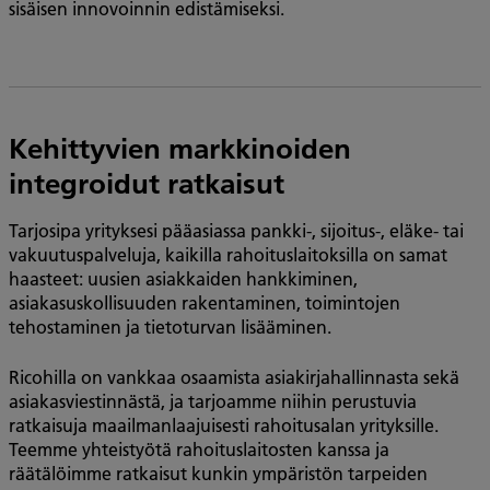
sisäisen innovoinnin edistämiseksi.
Kehittyvien markkinoiden
integroidut ratkaisut
Tarjosipa yrityksesi pääasiassa pankki-, sijoitus-, eläke- tai
vakuutuspalveluja, kaikilla rahoituslaitoksilla on samat
haasteet: uusien asiakkaiden hankkiminen,
asiakasuskollisuuden rakentaminen, toimintojen
tehostaminen ja tietoturvan lisääminen.
Ricohilla on vankkaa osaamista asiakirjahallinnasta sekä
asiakasviestinnästä, ja tarjoamme niihin perustuvia
ratkaisuja maailmanlaajuisesti rahoitusalan yrityksille.
Teemme yhteistyötä rahoituslaitosten kanssa ja
räätälöimme ratkaisut kunkin ympäristön tarpeiden